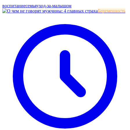
воспитание
семья
уход-за-малышом
Беременность