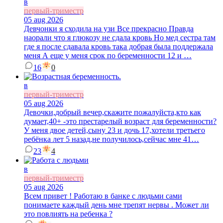
в
первый-триместр
05 aug 2026
Девчонки я сходила на узи Все прекрасно Правда
наорали что я глюкозу не сдала кровь Но мед сестра там
где я после сдавала кровь така добрая была поддержала
меня А еще у меня срок по беременности 12 и …
16
0
в
первый-триместр
05 aug 2026
Девочки,добрый вечер,скажите пожалуйста,кто как
думает,40+ -это престарелый возраст для беременности?
У меня двое детей,сыну 23 и дочь 17,хотели третьего
ребёнка лет 5 назад,не получилось,сейчас мне 41…
23
4
в
первый-триместр
05 aug 2026
Всем привет ! Работаю в банке с людьми сами
понимаете каждый день мне трепят нервы . Может ли
это повлиять на ребенка ?