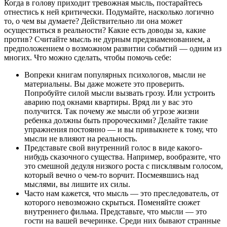
Когда в голову приходит тревожная мысль, постарайтесь
отнестись к ней критически. Подумайте, насколько логично
то, о чем вы думаете? Действительно ли она может
осуществиться в реальности? Какие есть доводы за, какие
против? Считайте мысль не дурным предзнаменованием, а
предположением о возможном развитии событий — одним из
многих. Что можно сделать, чтобы помочь себе:
Вопреки книгам популярных психологов, мысли не
материальны. Вы даже можете это проверить.
Попробуйте силой мысли вызвать грозу. Или устроить
аварию под окнами квартиры. Вряд ли у вас это
получится. Так почему же мысли об угрозе жизни
ребенка должны быть пророческими? Делайте такие
упражнения постоянно — и вы привыкнете к тому, что
мысли не влияют на реальность.
Представьте свой внутренний голос в виде какого-
нибудь сказочного существа. Например, вообразите, что
это смешной дедуля низкого роста с писклявым голосом,
который вечно о чем-то ворчит. Посмеявшись над
мыслями, вы лишите их силы.
Часто нам кажется, что мысль — это преследователь, от
которого невозможно скрыться. Поменяйте сюжет
внутреннего фильма. Представьте, что мысли — это
гости на вашей вечеринке. Среди них бывают странные