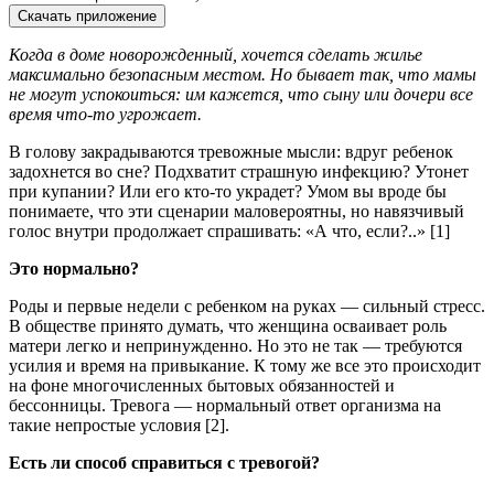
Скачать приложение
Когда в доме новорожденный, хочется сделать жилье
максимально безопасным местом. Но бывает так, что мамы
не могут успокоиться: им кажется, что сыну или дочери все
время что-то угрожает.
В голову закрадываются тревожные мысли: вдруг ребенок
задохнется во сне? Подхватит страшную инфекцию? Утонет
при купании? Или его кто-то украдет? Умом вы вроде бы
понимаете, что эти сценарии маловероятны, но навязчивый
голос внутри продолжает спрашивать: «А что, если?..» [1]
Это нормально?
Роды и первые недели с ребенком на руках — сильный стресс.
В обществе принято думать, что женщина осваивает роль
матери легко и непринужденно. Но это не так — требуются
усилия и время на привыкание. К тому же все это происходит
на фоне многочисленных бытовых обязанностей и
бессонницы. Тревога — нормальный ответ организма на
такие непростые условия [2].
Есть ли способ справиться с тревогой?