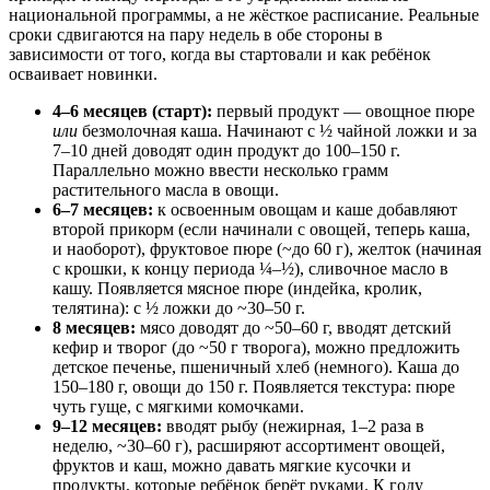
национальной программы, а не жёсткое расписание. Реальные
сроки сдвигаются на пару недель в обе стороны в
зависимости от того, когда вы стартовали и как ребёнок
осваивает новинки.
4–6 месяцев (старт):
первый продукт — овощное пюре
или
безмолочная каша. Начинают с ½ чайной ложки и за
7–10 дней доводят один продукт до 100–150 г.
Параллельно можно ввести несколько грамм
растительного масла в овощи.
6–7 месяцев:
к освоенным овощам и каше добавляют
второй прикорм (если начинали с овощей, теперь каша,
и наоборот), фруктовое пюре (~до 60 г), желток (начиная
с крошки, к концу периода ¼–½), сливочное масло в
кашу. Появляется мясное пюре (индейка, кролик,
телятина): с ½ ложки до ~30–50 г.
8 месяцев:
мясо доводят до ~50–60 г, вводят детский
кефир и творог (до ~50 г творога), можно предложить
детское печенье, пшеничный хлеб (немного). Каша до
150–180 г, овощи до 150 г. Появляется текстура: пюре
чуть гуще, с мягкими комочками.
9–12 месяцев:
вводят рыбу (нежирная, 1–2 раза в
неделю, ~30–60 г), расширяют ассортимент овощей,
фруктов и каш, можно давать мягкие кусочки и
продукты, которые ребёнок берёт руками. К году