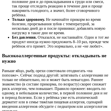
половине дня и до прикладывания к груди или смеси,
так проще отследить реакцию в течение дня и проще
накормить голодного, а значит, более сговорчивого
ребёнка.
Только здоровому.
Не начинайте прикорм во время
болезни, прорезывания зубов с температурой, за
несколько дней до и после прививки: добавлять новую
нагрузку в такие дни не время.
Без давления.
Отказался, не настаивайте. Один и тот же
продукт иногда нужно предложить 8–10 раз, прежде чем
ребёнок его примет. Это нормально, а не «не любит».
Высокоаллергенные продукты: откладывать не
нужно
Раньше яйцо, рыбу, орехи советовали отодвигать «на
попозже». Сейчас подход другой: затягивать с аллергенами не
только не обязательно, но и может быть невыгодно. Раннее
знакомство (в составе прикорма, по возрасту) скорее снижает
риск аллергии, чем повышает. Правило прежнее: вводить по
одному, в небольшом количестве, в первой половине дня и не
в период болезни. Если у ребёнка уже есть атопический
дерматит или в семье тяжёлая пищевая аллергия, сценарий
введения аллергенов обсудите с педиатром или аллергологом
отдельно.