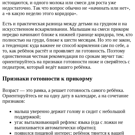
истощаются, и одного молока или смеси для роста уже
недостаточно. Так что вопрос обычно не «начинать или нет»,
а «в какую неделю этого коридора».
Есть и практическая разница между детьми на грудном и на
искусственном вскармливании. Малышам на смеси прикорм
нередко начинают ближе к нижней границе коридора, тем, кто
полностью на груди, ближе к шести месяцам. Но это не закон,
а тенденция: куда важнее не способ кормления сам по себе, а
то, как ребёнок растёт и проявляет ли готовность. Поэтому
единственная честная рекомендация по срокам звучит так:
ориентируйтесь на признаки готовности ниже и сверяйтесь с
педиатром, который ведёт вашего ребёнка.
Признаки готовности к прикорму
Возраст — это рамка, а решает готовность самого ребёнка.
Ориентируйтесь не на одну дату в календаре, а на сочетание
признаков:
малыш уверенно держит голову и сидит с небольшой
поддержкой;
угас выталкивающий рефлекс языка (еда с ложки не
выпихивается автоматически обратно);
появился пищевой интерес: ребёнок тянется к вашей