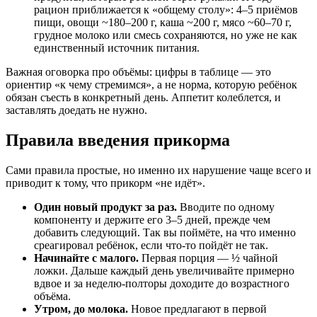
рацион приближается к «общему столу»: 4–5 приёмов
пищи, овощи ~180–200 г, каша ~200 г, мясо ~60–70 г,
грудное молоко или смесь сохраняются, но уже не как
единственный источник питания.
Важная оговорка про объёмы: цифры в таблице — это
ориентир «к чему стремимся», а не норма, которую ребёнок
обязан съесть в конкретный день. Аппетит колеблется, и
заставлять доедать не нужно.
Правила введения прикорма
Сами правила простые, но именно их нарушение чаще всего и
приводит к тому, что прикорм «не идёт».
Один новый продукт за раз.
Вводите по одному
компоненту и держите его 3–5 дней, прежде чем
добавить следующий. Так вы поймёте, на что именно
среагировал ребёнок, если что-то пойдёт не так.
Начинайте с малого.
Первая порция — ½ чайной
ложки. Дальше каждый день увеличивайте примерно
вдвое и за неделю-полторы доходите до возрастного
объёма.
Утром, до молока.
Новое предлагают в первой