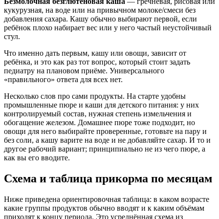
Безмолочная безглютеновая каша
— гречневая, рисовая или
кукурузная, на воде или на привычном молоке/смеси без
добавления сахара. Кашу обычно выбирают первой, если
ребёнок плохо набирает вес или у него частый неустойчивый
стул.
Что именно дать первым, кашу или овощи, зависит от
ребёнка, и это как раз тот вопрос, который стоит задать
педиатру на плановом приёме. Универсального
«правильного» ответа для всех нет.
Несколько слов про сами продукты. На старте удобны
промышленные пюре и каши для детского питания: у них
контролируемый состав, нужная степень измельчения и
обогащение железом. Домашнее пюре тоже подходит, но
овощи для него выбирайте проверенные, готовьте на пару и
без соли, а кашу варите на воде и не добавляйте сахар. И то и
другое рабочий вариант; принципиально не из чего пюре, а
как вы его вводите.
Схема и таблица прикорма по месяцам
Ниже приведена ориентировочная таблица: в каком возрасте
какие группы продуктов обычно вводят и к каким объёмам
приходят к концу периода. Это усреднённая схема из