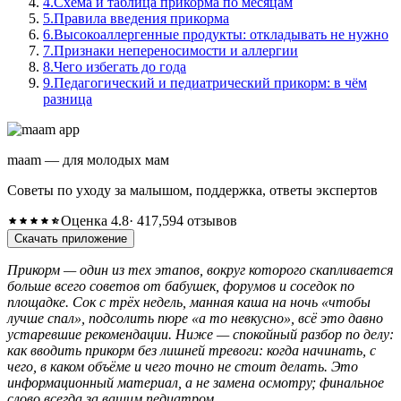
4.
Схема и таблица прикорма по месяцам
5.
Правила введения прикорма
6.
Высокоаллергенные продукты: откладывать не нужно
7.
Признаки непереносимости и аллергии
8.
Чего избегать до года
9.
Педагогический и педиатрический прикорм: в чём
разница
maam — для молодых мам
Советы по уходу за малышом, поддержка, ответы экспертов
Оценка 4.8
· 417,594 отзывов
Скачать приложение
Прикорм — один из тех этапов, вокруг которого скапливается
больше всего советов от бабушек, форумов и соседок по
площадке. Сок с трёх недель, манная каша на ночь «чтобы
лучше спал», подсолить пюре «а то невкусно», всё это давно
устаревшие рекомендации. Ниже — спокойный разбор по делу:
как вводить прикорм без лишней тревоги: когда начинать, с
чего, в каком объёме и чего точно не стоит делать. Это
информационный материал, а не замена осмотру; финальное
слово всегда за вашим педиатром.