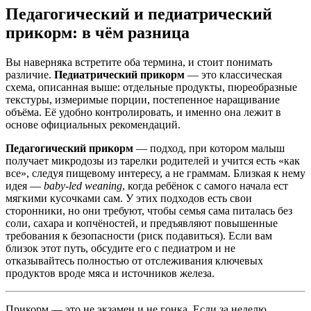
Педагогический и педиатрический
прикорм: в чём разница
Вы наверняка встретите оба термина, и стоит понимать
различие.
Педиатрический прикорм
— это классическая
схема, описанная выше: отдельные продукты, пюреобразные
текстуры, измеримые порции, постепенное наращивание
объёма. Её удобно контролировать, и именно она лежит в
основе официальных рекомендаций.
Педагогический прикорм
— подход, при котором малыш
получает микродозы из тарелки родителей и учится есть «как
все», следуя пищевому интересу, а не граммам. Близкая к нему
идея —
baby-led weaning
, когда ребёнок с самого начала ест
мягкими кусочками сам. У этих подходов есть свои
сторонники, но они требуют, чтобы семья сама питалась без
соли, сахара и копчёностей, и предъявляют повышенные
требования к безопасности (риск подавиться). Если вам
близок этот путь, обсудите его с педиатром и не
отказывайтесь полностью от отслеживания ключевых
продуктов вроде мяса и источников железа.
Прикорм — это не экзамен и не гонка. Если за неделю