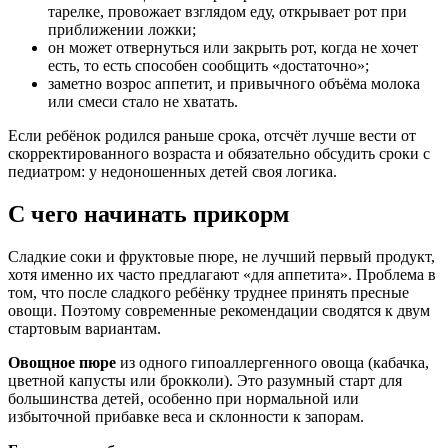
тарелке, провожает взглядом еду, открывает рот при
приближении ложки;
он может отвернуться или закрыть рот, когда не хочет
есть, то есть способен сообщить «достаточно»;
заметно возрос аппетит, и привычного объёма молока
или смеси стало не хватать.
Если ребёнок родился раньше срока, отсчёт лучше вести от
скорректированного возраста и обязательно обсудить сроки с
педиатром: у недоношенных детей своя логика.
С чего начинать прикорм
Сладкие соки и фруктовые пюре, не лучший первый продукт,
хотя именно их часто предлагают «для аппетита». Проблема в
том, что после сладкого ребёнку труднее принять пресные
овощи. Поэтому современные рекомендации сводятся к двум
стартовым вариантам.
Овощное пюре
из одного гипоаллергенного овоща (кабачка,
цветной капусты или брокколи). Это разумный старт для
большинства детей, особенно при нормальной или
избыточной прибавке веса и склонности к запорам.