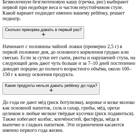
Безмолочную безглютеновую кашу (гречка, рис) выбирают
первой при недоборе веса и частом неустойчивом стуле.
Какой вариант подходит именно вашему ребёнку, решает
педиатр.
Сколько прикорма давать в первый раз?
Начинают с половины чайной ложки (примерно 2,5 г) в
первой половине дня, до основного кормления грудью или
смесью. Если за сутки нет сыпи, рвоты и нарушений стула, на
следующий день дают чуть больше и за 7–10 дней постепенно
доводят порцию до полного возрастного объёма, около 100–
150 г к концу освоения продукта.
Какие продукты нельзя давать ребёнку до года?
До года не дают мёд (риск ботулизма), коровье и козье молоко
как основной напиток, соль и сахар, грибы, мёд, орехи
целиком и любые мелкие твёрдые кусочки (риск подавиться).
Также избегают колбас, копчёностей, фастфуда, мёда в
выпечке и сладких напитков. Эти ограничения касаются
именно первого года жизни.