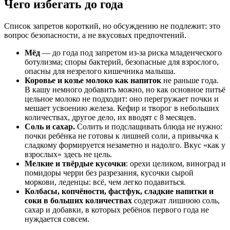
Чего избегать до года
Список запретов короткий, но обсуждению не подлежит: это
вопрос безопасности, а не вкусовых предпочтений.
Мёд
— до года под запретом из-за риска младенческого
ботулизма; споры бактерий, безопасные для взрослого,
опасны для незрелого кишечника малыша.
Коровье и козье молоко как напиток
не раньше года.
В кашу немного добавить можно, но как основное питьё
цельное молоко не подходит: оно перегружает почки и
мешает усвоению железа. Кефир и творог в небольших
количествах, другое дело, их вводят с 8 месяцев.
Соль и сахар.
Солить и подслащивать блюда не нужно:
почки ребёнка не готовы к лишней соли, а привычка к
сладкому формируется незаметно и надолго. Вкус «как у
взрослых» здесь не цель.
Мелкие и твёрдые кусочки
: орехи целиком, виноград и
помидоры черри без разрезания, кусочки сырой
моркови, леденцы: всё, чем легко подавиться.
Колбасы, копчёности, фастфук, сладкие напитки и
соки в больших количествах
содержат лишнюю соль,
сахар и добавки, в которых ребёнок первого года не
нуждается совсем.