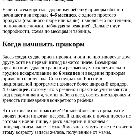
Если совсем коротко: здоровому ребёнку прикорм обычно
начинают в интервале
4–6 месяцев
, с одного простого
продукта (овощного пюре или каши) и вводят его постепенно,
по половине ложки, наблюдая за реакцией. Дальше идут
подробности, схема по месяцам и таблица.
Когда начинать прикорм
Здесь сходятся две ориентировки, и они не противоречат друг
другу, хотя на первый взгляд кажется иначе. Всемирная
организация здравоохранения рекомендует исключительно
грудное вскармливание до
6 месяцев
и введение прикорма
примерно с полугода. Союз педиатров России в
национальной программе называет более широкий коридор,
4–6 месяцев
, потому что в реальной практике учитываются
вид вскармливания, темпы набора веса, состояние здоровья и
зрелость пищеварения конкретного ребёнка.
Что это значит на практике? Раньше 4 месяцев прикорм не
вводят почти никогда: незрелый кишечник и почки просто не
готовы к новой пище, а риск аллергии и проблем с
пищеварением выше. Позже 6 месяцев тянуть тоже не стоит: к
этому возрасту запасы железа, полученные от мамы,