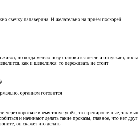
жно свечку папаверина. И желательно на приём поскорей
живот, но когда меняю позу становится легче и отпускает, поста
елится, как и шевелился, то переживать не стоит

рмально, организм готовится
ли через короткое время тонус ушёл, это тренировочные, так мыш
собиться и начинают делать такие проказы, главное, что нет др
оните, он скажет что делать.