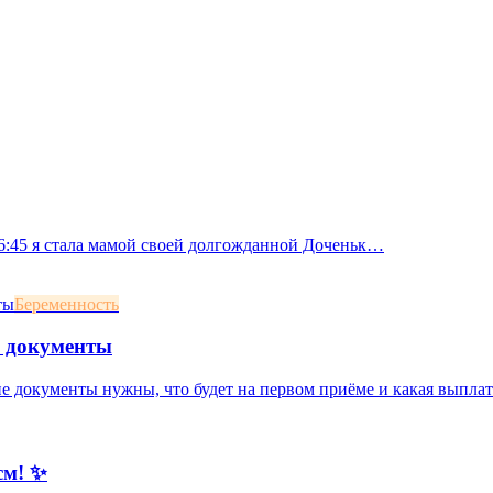
 16:45 я стала мамой своей долгожданной Доченьк…
Беременность
и документы
ие документы нужны, что будет на первом приёме и какая выплат
см! ✨