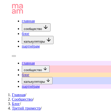
главная
сообщество
блог
калькуляторы
партнёрам
главная
сообщество
блог
калькуляторы
партнёрам
Главная
/
Сообщество
/
Блог
/
Третий триместр
/