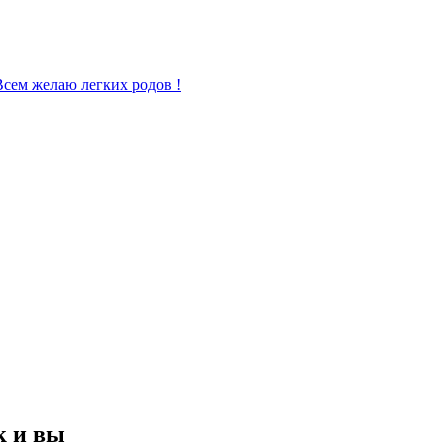
 Всем желаю легких родов !
к и вы