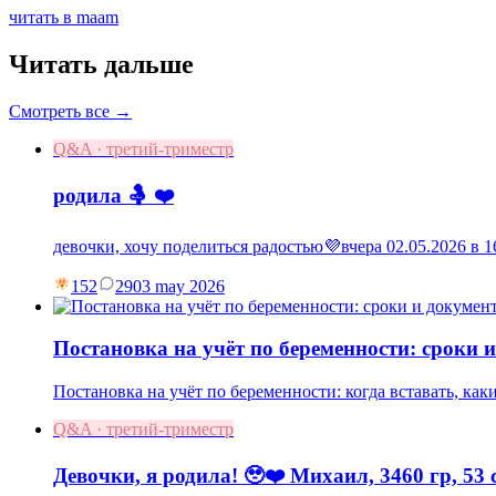
читать в maam
Читать дальше
Смотреть все →
Q&A · третий-триместр
родила 🤱 ❤️
девочки, хочу поделиться радостью💜вчера 02.05.2026 в
152
29
03 may 2026
Постановка на учёт по беременности: сроки 
Постановка на учёт по беременности: когда вставать, как
Q&A · третий-триместр
Девочки, я родила! 🥹❤️ Михаил, 3460 гр, 53 