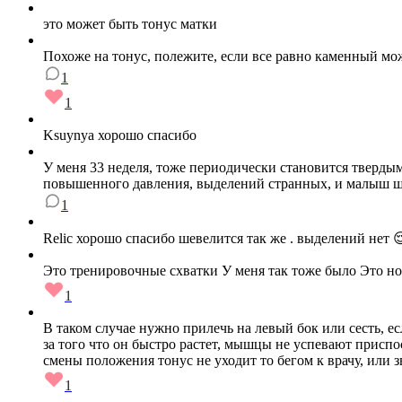
это может быть тонус матки
Похоже на тонус, полежите, если все равно каменный мо
1
1
Ksuynya хорошо спасибо
У меня 33 неделя, тоже периодически становится твердым 
повышенного давления, выделений странных, и малыш шев
1
Relic хорошо спасибо шевелится так же . выделений нет 
Это тренировочные схватки У меня так тоже было Это но
1
В таком случае нужно прилечь на левый бок или сесть, ес
за того что он быстро растет, мышцы не успевают приспо
смены положения тонус не уходит то бегом к врачу, или зв
1