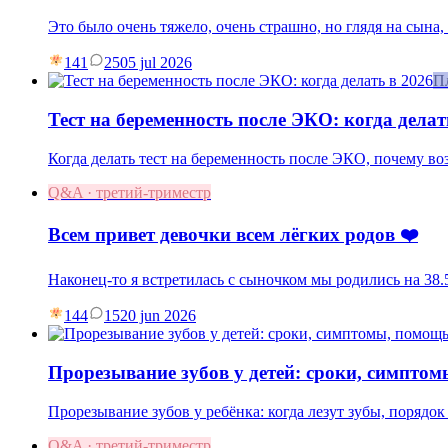
Это было очень тяжело, очень страшно, но глядя на сына
141
25
05 jul 2026
П
Тест на беременность после ЭКО: когда делат
Когда делать тест на беременность после ЭКО, почему в
Q&A · третий-триместр
Всем привет девочки всем лёгких родов ❤️
Наконец-то я встретилась с сыночком мы родились на 38.5
144
15
20 jun 2026
Прорезывание зубов у детей: сроки, симпто
Прорезывание зубов у ребёнка: когда лезут зубы, порядок 
Q&A · третий-триместр