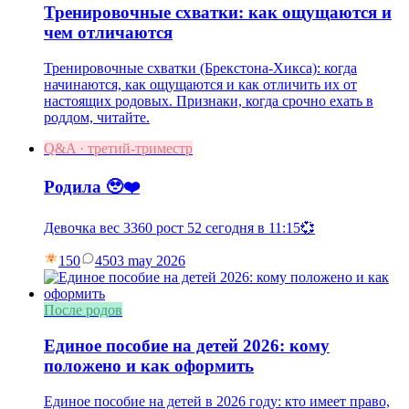
Тренировочные схватки: как ощущаются и
чем отличаются
Тренировочные схватки (Брекстона-Хикса): когда
начинаются, как ощущаются и как отличить их от
настоящих родовых. Признаки, когда срочно ехать в
роддом, читайте.
Q&A · третий-триместр
Родила 🥹❤️
Девочка вес 3360 рост 52 сегодня в 11:15💞
150
45
03 may 2026
После родов
Единое пособие на детей 2026: кому
положено и как оформить
Единое пособие на детей в 2026 году: кто имеет право,