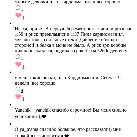
многие девочки пьют кардиомагнил и все хорошо.
1
1
Настя, привет В первую беременность ставили риск зрп
1:58 и риск преэклампсии 1:37 Пила кардиомагнил,
мучали только сильные отеки. Давление обошло
стороной и белка в моче не было. А риск зрп вообще
никак не сказался, родила в срок 52 см 3260г девочку
1
1
у меня такие риски, пью Кардиомагнил. Сейчас 32
недели, все хорошо
4
1
Yanchik__yanchik спасибо огромное! Вы меня сильно
успокоили!))❤️
Olya_mama спасибо большое, что рассказали)) мне
спокойнее становиться ❤️