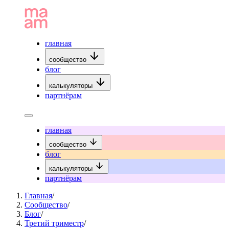
главная
сообщество
блог
калькуляторы
партнёрам
главная
сообщество
блог
калькуляторы
партнёрам
Главная
/
Сообщество
/
Блог
/
Третий триместр
/