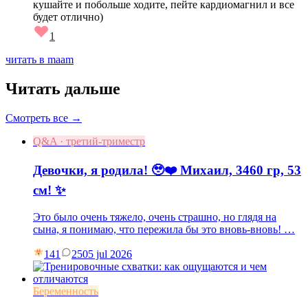
кушайте и побольше ходите, пейте кардиомагнил и все
будет отлично)
1
читать в maam
Читать дальше
Смотреть все →
Q&A · третий-триместр
Девочки, я родила! 🥹❤️ Михаил, 3460 гр, 53
см! ✨
Это было очень тяжело, очень страшно, но глядя на
сына, я понимаю, что пережила бы это вновь-вновь! …
141
25
05 jul 2026
Беременность