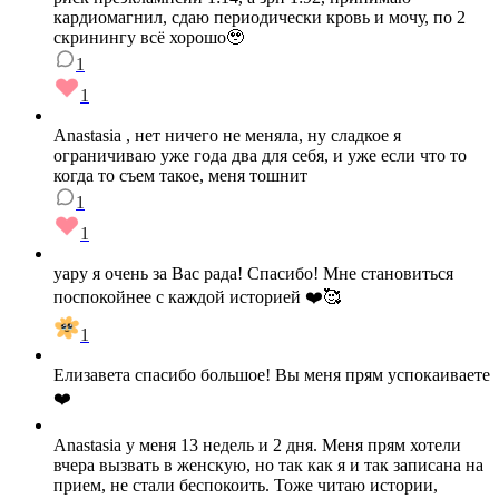
кардиомагнил, сдаю периодически кровь и мочу, по 2
скринингу всё хорошо🥹
1
1
Anastasia , нет ничего не меняла, ну сладкое я
ограничиваю уже года два для себя, и уже если что то
когда то съем такое, меня тошнит
1
1
yapy я очень за Вас рада! Спасибо! Мне становиться
поспокойнее с каждой историей ❤️🥰
1
Елизавета спасибо большое! Вы меня прям успокаиваете
❤️
Anastasia у меня 13 недель и 2 дня. Меня прям хотели
вчера вызвать в женскую, но так как я и так записана на
прием, не стали беспокоить. Тоже читаю истории,