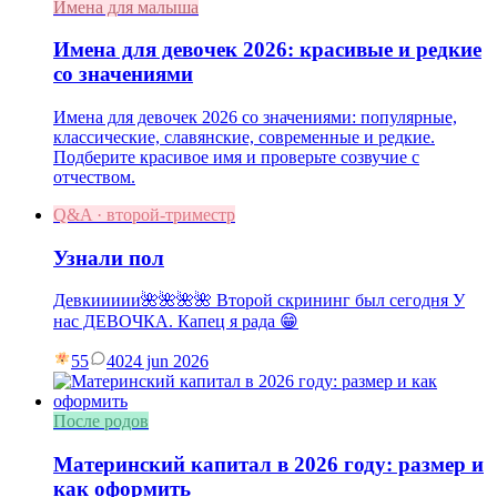
Имена для малыша
Имена для девочек 2026: красивые и редкие
со значениями
Имена для девочек 2026 со значениями: популярные,
классические, славянские, современные и редкие.
Подберите красивое имя и проверьте созвучие с
отчеством.
Q&A · второй-триместр
Узнали пол
Девкиииии🌺🌺🌺🌺 Второй скрининг был сегодня У
нас ДЕВОЧКА. Капец я рада 😁
55
40
24 jun 2026
После родов
Материнский капитал в 2026 году: размер и
как оформить