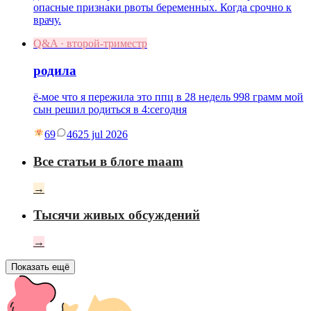
опасные признаки рвоты беременных. Когда срочно к
врачу.
Q&A · второй-триместр
родила
ё-мое что я пережила это ппц в 28 недель 998 грамм мой
сын решил родиться в 4:сегодня
69
46
25 jul 2026
Все статьи в блоге maam
→
Тысячи живых обсуждений
→
Показать ещё