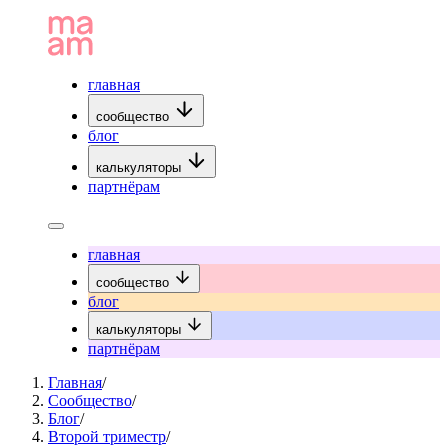
главная
сообщество
блог
калькуляторы
партнёрам
главная
сообщество
блог
калькуляторы
партнёрам
Главная
/
Сообщество
/
Блог
/
Второй триместр
/