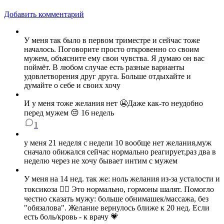
Добавить комментарий
У меня так было в первом триместре и сейчас тоже
началось. Поговорите просто откровенно со своим
мужем, объясните ему свои чувства. Я думаю он вас
поймёт. В любом случае есть разные варианты
удовлетворения друг друга. Больше отдыхайте и
думайте о себе и своих хочу
И у меня тоже желания нет 😬Даже как-то неудобно
перед мужем 😔 16 недель
1
у меня 21 неделя с недели 10 вообще нет желания,муж
сначало обижался сейчас нормально реагирует,раз два в
неделю через не хочу бывает интим с мужем
У меня на 14 нед. так же: ноль желания из‑за усталости и
токсикоза 😵‍💫 Это нормально, гормоны шалят. Помогло
честно сказать мужу: больше обнимашек/массажа, без
"обязалова". Желание вернулось ближе к 20 нед. Если
есть боль/кровь - к врачу 💗