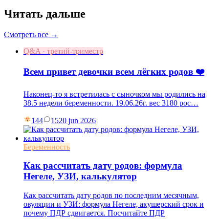
Читать дальше
Смотреть все →
Q&A · третий-триместр
Всем привет девочки всем лёгких родов ❤️
Наконец-то я встретилась с сыночком мы родились на
38.5 недели беременности. 19.06.26г. вес 3180 рос…
144
15
20 jun 2026
Беременность
Как рассчитать дату родов: формула
Негеле, УЗИ, калькулятор
Как рассчитать дату родов по последним месячным,
овуляции и УЗИ: формула Негеле, акушерский срок и
почему ПДР сдвигается. Посчитайте ПДР