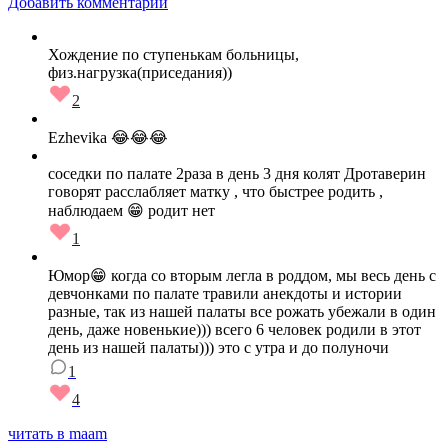
Добавить комментарий
Хождение по ступенькам больницы,
физ.нагрузка(приседания))
2
Ezhevika 😂😂😂
соседки по палате 2раза в день 3 дня колят Дротаверин
говорят расслабляет матку , что быстрее родить ,
наблюдаем 😁 родит нет
1
Юмор😁 когда со вторым легла в роддом, мы весь день с
девчонками по палате травили анекдоты и истории
разные, так из нашей палаты все рожать убежали в один
день, даже новенькие))) всего 6 человек родили в этот
день из нашей палаты))) это с утра и до полуночи
1
4
читать в maam