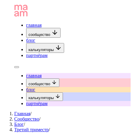
главная
сообщество
блог
калькуляторы
партнёрам
главная
сообщество
блог
калькуляторы
партнёрам
Главная
/
Сообщество
/
Блог
/
Третий триместр
/