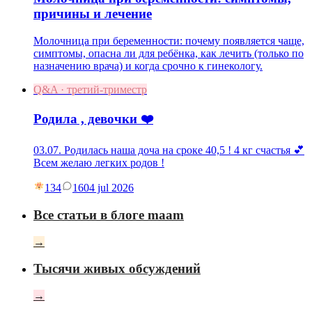
причины и лечение
Молочница при беременности: почему появляется чаще,
симптомы, опасна ли для ребёнка, как лечить (только по
назначению врача) и когда срочно к гинекологу.
Q&A · третий-триместр
Родила , девочки ❤️
03.07. Родилась наша доча на сроке 40,5 ! 4 кг счастья 💕
Всем желаю легких родов !
134
16
04 jul 2026
Все статьи в блоге maam
→
Тысячи живых обсуждений
→