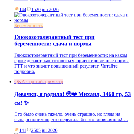
144
15
20 jun 2026
Беременность
Глюкозотолерантный тест при
беременности: сдача и нормы
Глюкозотолерантный тест при беременности: на каком
сроке делают, как готовиться, ориентировочные нормы
ГТТ и что значит повышенный результат. Читайте
подробно.
Q&A · третий-триместр
Девочки, я родила! 🥹❤️ Михаил, 3460 гр, 53
см! ✨
Это было очень тяжело, очень страшно, но глядя на
сына, я понимаю, что пережила бы это вновь-вновь! …
141
25
05 jul 2026