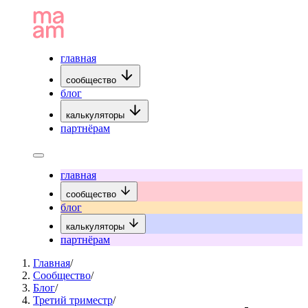
главная
сообщество
блог
калькуляторы
партнёрам
главная
сообщество
блог
калькуляторы
партнёрам
Главная
/
Сообщество
/
Блог
/
Третий триместр
/