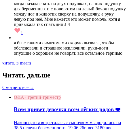
когда начала спать на двух подушках, на них подушку
для беременных и с поворотом на левый бочок подушку
между ног и животик сверху на подушечку, а руку
левую под неё. Мне кажется это может помочь, хотя я
привыкала так спать дня 3-4
1
я бы с такими симптомами скорую вызвала, чтобы
обследовали и страшное исключили. руки-ноги
опухшие о хорошем не говорят, все остальное терпимо.
читать в maam
Читать дальше
Смотреть все →
Q&A · третий-триместр
Всем привет девочки всем лёгких родов ❤️
Наконец-то я встретилась с сыночком мы родились на
38.5 недели беременности. 19.06.26г. вес 3180 рос…