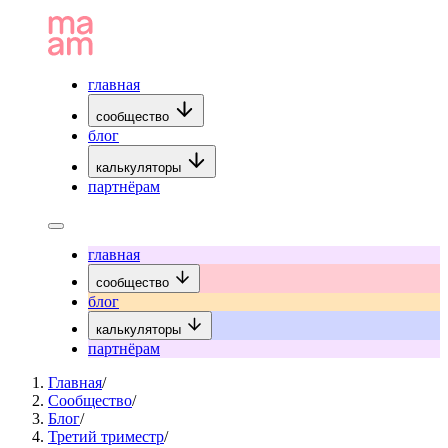
главная
сообщество
блог
калькуляторы
партнёрам
главная
сообщество
блог
калькуляторы
партнёрам
Главная
/
Сообщество
/
Блог
/
Третий триместр
/