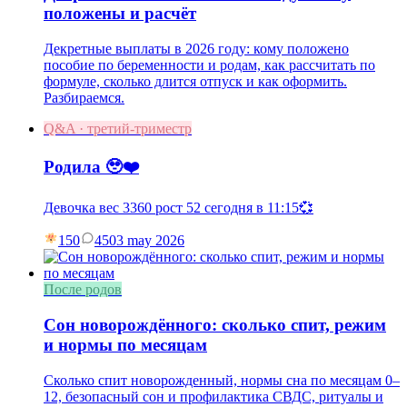
положены и расчёт
Декретные выплаты в 2026 году: кому положено
пособие по беременности и родам, как рассчитать по
формуле, сколько длится отпуск и как оформить.
Разбираемся.
Q&A · третий-триместр
Родила 🥹❤️
Девочка вес 3360 рост 52 сегодня в 11:15💞
150
45
03 may 2026
После родов
Сон новорождённого: сколько спит, режим
и нормы по месяцам
Сколько спит новорожденный, нормы сна по месяцам 0–
12, безопасный сон и профилактика СВДС, ритуалы и