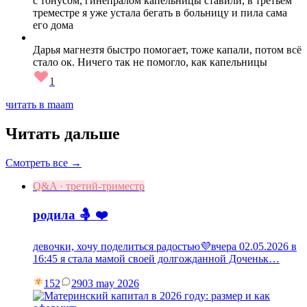
с тонусом, гинепралом капельницы ставили, в третьем
треместре я уже устала бегать в больницу и пила сама
его дома
Дарья магнезтя быстро помогает, тоже капали, потом всё
стало ок. Ничего так не помогло, как капельницы
1
читать в maam
Читать дальше
Смотреть все →
Q&A · третий-триместр
родила 🤱 ❤️
девочки, хочу поделиться радостью💜вчера 02.05.2026 в
16:45 я стала мамой своей долгожданной Доченьк…
152
29
03 may 2026