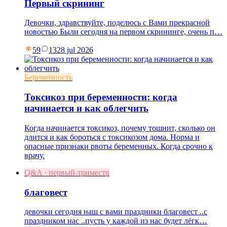
Первый скрининг
Девочки, здравствуйте, поделюсь с Вами прекрасной
новостью Были сегодня на первом скрининге, очень п…
59
13
28 jul 2026
Беременность
Токсикоз при беременности: когда
начинается и как облегчить
Когда начинается токсикоз, почему тошнит, сколько он
длится и как бороться с токсикозом дома. Норма и
опасные признаки рвоты беременных. Когда срочно к
врачу.
Q&A · первый-триместр
благовест
девочки сегодня наш с вами праздники благовест ..с
праздником нас ..пусть у каждой из нас будет лёгк…