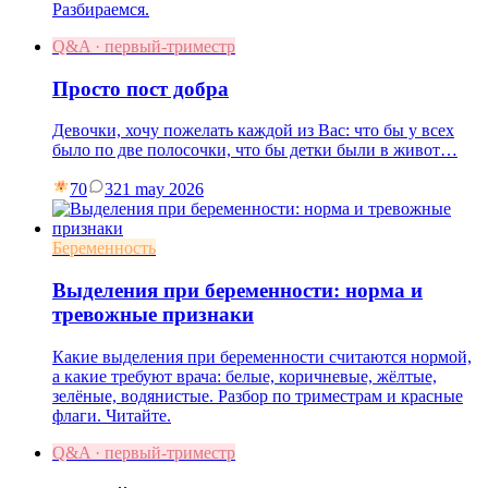
Разбираемся.
Q&A · первый-триместр
Просто пост добра
Девочки, хочу пожелать каждой из Вас: что бы у всех
было по две полосочки, что бы детки были в живот…
70
3
21 may 2026
Беременность
Выделения при беременности: норма и
тревожные признаки
Какие выделения при беременности считаются нормой,
а какие требуют врача: белые, коричневые, жёлтые,
зелёные, водянистые. Разбор по триместрам и красные
флаги. Читайте.
Q&A · первый-триместр