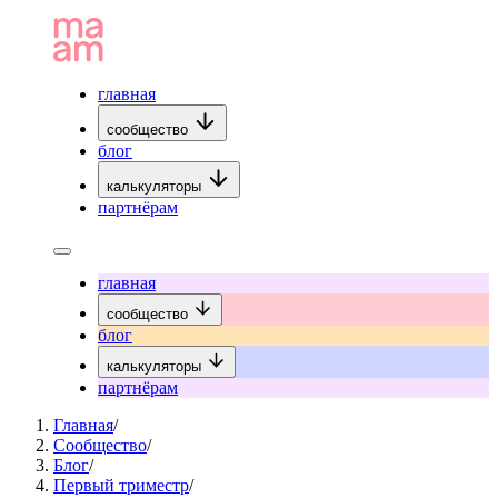
главная
сообщество
блог
калькуляторы
партнёрам
главная
сообщество
блог
калькуляторы
партнёрам
Главная
/
Сообщество
/
Блог
/
Первый триместр
/