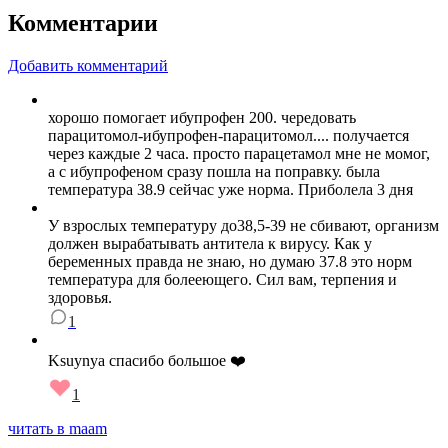
Комментарии
Добавить комментарий
хорошо помогает ибупрофен 200. чередовать
парацитомол-ибупрофен-парацитомол.... получается
через каждые 2 часа. просто парацетамол мне не момог,
а с ибупрофеном сразу пошла на поправку. была
температура 38.9 сейчас уже норма. Приболела 3 дня
У взрослых температуру до38,5-39 не сбивают, организм
должен вырабатывать антитела к вирусу. Как у
беременных правда не знаю, но думаю 37.8 это норм
температура для болееющего. Сил вам, терпения и
здоровья.
1
Ksuynya спасибо большое ❤️
1
читать в maam