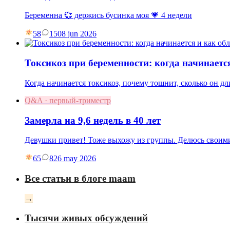
Беременна 💞 держись бусинка моя 💗 4 недели
58
15
08 jun 2026
Токсикоз при беременности: когда начинаетс
Когда начинается токсикоз, почему тошнит, сколько он дл
Q&A · первый-триместр
Замерла на 9,6 недель в 40 лет
Девушки привет! Тоже выхожу из группы. Делюсь своими
65
8
26 may 2026
Все статьи в блоге maam
→
Тысячи живых обсуждений