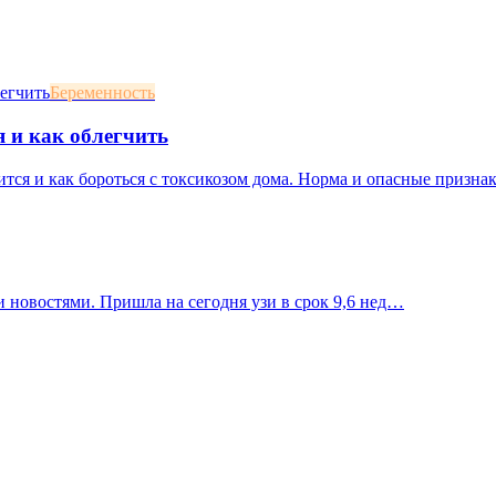
Беременность
я и как облегчить
ится и как бороться с токсикозом дома. Норма и опасные призна
 новостями. Пришла на сегодня узи в срок 9,6 нед…