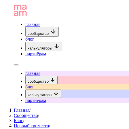
главная
сообщество
блог
калькуляторы
партнёрам
главная
сообщество
блог
калькуляторы
партнёрам
Главная
/
Сообщество
/
Блог
/
Первый триместр
/