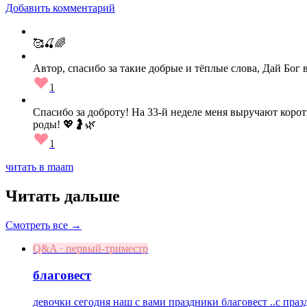
Добавить комментарий
🥰🍒🌈
Автор, спасибо за такие добрые и тёплые слова, Дай Бо
1
Спасибо за доброту! На 33‑й неделе меня выручают корот
роды! 💖🤰🌿
1
читать в maam
Читать дальше
Смотреть все →
Q&A · первый-триместр
благовест
девочки сегодня наш с вами праздники благовест ..с праз