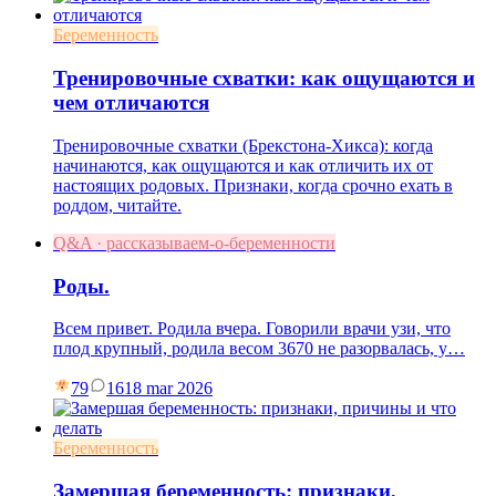
Беременность
Тренировочные схватки: как ощущаются и
чем отличаются
Тренировочные схватки (Брекстона-Хикса): когда
начинаются, как ощущаются и как отличить их от
настоящих родовых. Признаки, когда срочно ехать в
роддом, читайте.
Q&A · рассказываем-о-беременности
Роды.
Всем привет. Родила вчера. Говорили врачи узи, что
плод крупный, родила весом 3670 не разорвалась, у…
79
16
18 mar 2026
Беременность
Замершая беременность: признаки,