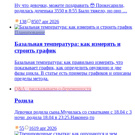
Ну что девочки, можете поздравить 🥹 Прокесарили,
родилась доченька 3550 в 8:55 Было тяжело, но оно …
138
85
07 apr 2026
Планирование
Базальная температура: как измерять и
строить график
Базальная температура: как правильно измерять, что
показывает график, как определить овуляцию и две
фазы цикла. В статье есть примеры графиков и описаны
пределы метода.
Q&A · рассказываем-о-беременности
Родила
Девочки родила сына.Мучилась со схватками с 18.04 с 3
ночи .родила 18.04 в 23:25.Наконец-то
55
16
19 apr 2026