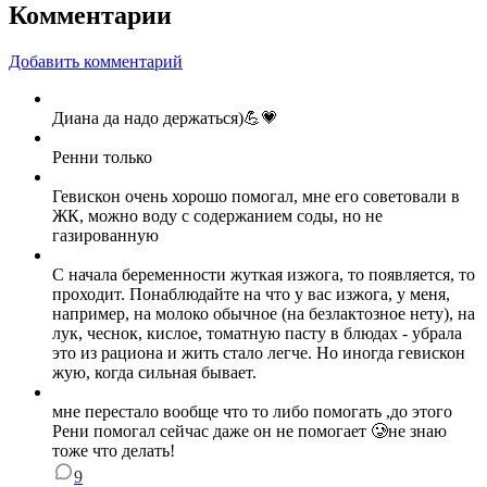
Комментарии
Добавить комментарий
Диана да надо держаться)💪💗
Ренни только
Гевискон очень хорошо помогал, мне его советовали в
ЖК, можно воду с содержанием соды, но не
газированную
С начала беременности жуткая изжога, то появляется, то
проходит. Понаблюдайте на что у вас изжога, у меня,
например, на молоко обычное (на безлактозное нету), на
лук, чеснок, кислое, томатную пасту в блюдах - убрала
это из рациона и жить стало легче. Но иногда гевискон
жую, когда сильная бывает.
мне перестало вообще что то либо помогать ,до этого
Рени помогал сейчас даже он не помогает 🥲не знаю
тоже что делать!
9