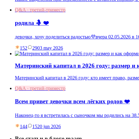
Q&A · третий-триместр
родила 🤱 ❤️
девочки, хочу поделиться радостью💜вчера 02.05.2026 в
152
29
03 may 2026
Материнский капитал в 2026 году: размер и
Материнский капитал в 2026 году: кто имеет право, разм
Q&A · третий-триместр
Всем привет девочки всем лёгких родов ❤️
Наконец-то я встретилась с сыночком мы родились на 38.5
144
15
20 jun 2026
Все статьи в блоге maam