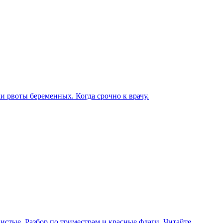
ки рвоты беременных. Когда срочно к врачу.
истые. Разбор по триместрам и красные флаги. Читайте.