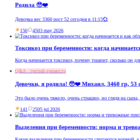
Родила 🥹❤️
Девочка вес 3360 рост 52 сегодня в 11:15💞
150
45
03 may 2026
Токсикоз при беременности: когда начинаетс
Когда начинается токсикоз, почему тошнит, сколько он дл
Q&A · третий-триместр
Девочки, я родила! 🥹❤️ Михаил, 3460 гр, 53 
Это было очень тяжело, очень страшно, но глядя на сына
141
25
05 jul 2026
Выделения при беременности: норма и трев
Какие выделения при беременности считаются нормой, а к