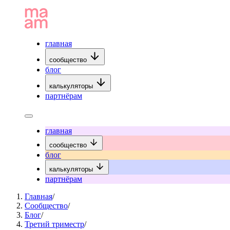
главная
сообщество
блог
калькуляторы
партнёрам
главная
сообщество
блог
калькуляторы
партнёрам
Главная
/
Сообщество
/
Блог
/
Третий триместр
/