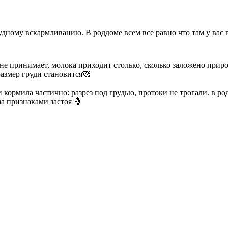
ному вскармливанию. В роддоме всем все равно что там у вас в
не принимает, молока приходит столько, сколько заложено природ
размер груди становится🙈
 кормила частично: разрез под грудью, протоки не трогали. в ро
за признаками застоя 🤱