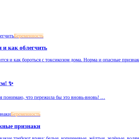
Беременность
я и как облегчить
ится и как бороться с токсикозом дома. Норма и опасные призна
см! ✨
, я понимаю, что пережила бы это вновь-вновь! …
Беременность
ожные признаки
акие требуют врача: белые, коричневые, жёлтые, зелёные, водян