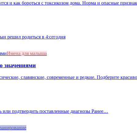
ится и как бороться с токсикозом дома. Норма и опасные призна
сын решил родиться в 4:сегодня
Имена для малыша
со значениями
сические, славянские, современные и редкие. Подберите красивое
ать или подтвердить поставленные диагнозы Ранее…
ланирование