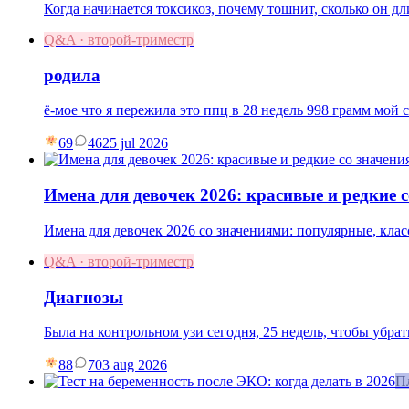
Когда начинается токсикоз, почему тошнит, сколько он дл
Q&A · второй-триместр
родила
ё-мое что я пережила это ппц в 28 недель 998 грамм мой 
69
46
25 jul 2026
Имена для девочек 2026: красивые и редкие 
Имена для девочек 2026 со значениями: популярные, клас
Q&A · второй-триместр
Диагнозы
Была на контрольном узи сегодня, 25 недель, чтобы убр
88
7
03 aug 2026
П