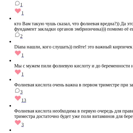
1
1
кто Вам такую чушь сказал, что фолиевая вредна?)) Да это
фундамент закладки органов эмбриончика))) помимо её ещ
2
Diana нашли, кого слушать)) пейте! это важный кирпичек
1
Мы с мужем пили фолиевую кислоту и до беременности и 
1
Фолиевая кислота очень важна в первом триместре при з
3
13
Фолиевая кислота необходима в первую очередь для прав
триместра достаточно будет уже поли витаминов для бер
3