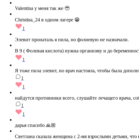
Valentina у меня так же 🥹
Christina_24 в одном лагере 😁
1
Элевит пронаталь я пила, но фолиевую не назначали.
В 9 ( Фолевая кислота) нужна организму и до беременност
1
Я тоже пила элевит, но врач настояла, чтобы была допол
1
1
найдутся противники всего, слушайте лечащего врача, со
1
1
дарья спасибо 🙏🏼
Светлана сказала женщина с 2-мя взрослыми детьми, что 