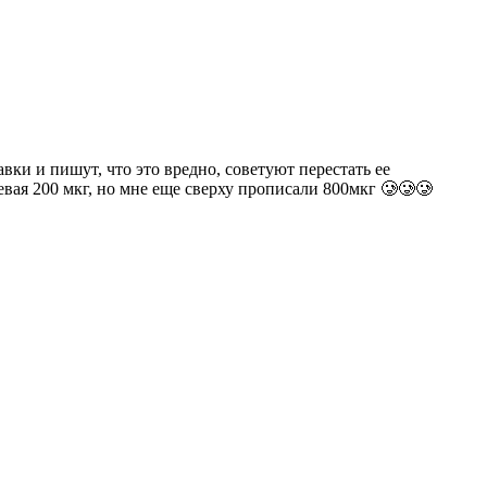
вки и пишут, что это вредно, советуют перестать ее
иевая 200 мкг, но мне еще сверху прописали 800мкг 🥲🥲🥲