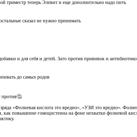
орой триместр теперь Элевит и еще дополнительно надо пить
 остальные сказал не нужно принимать
 добавки и для себя и детей. Зато против прививок и антибиотико
опивать до самых родов
т против🤔
зряда «Фолиевая кислота это вредно», «УЗИ это вредно». Фоли
и, как повышение гомоцистеина на фоне нехватки фолиевой кисл
актику.