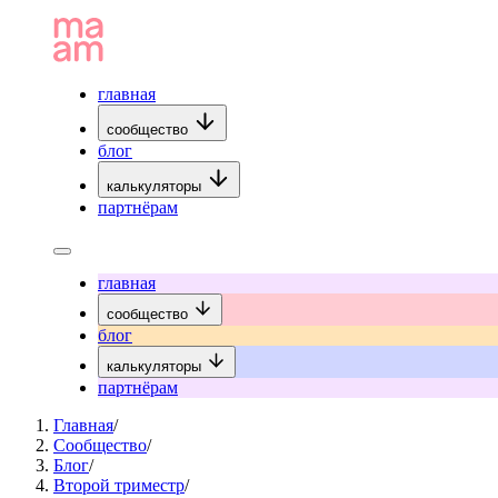
главная
сообщество
блог
калькуляторы
партнёрам
главная
сообщество
блог
калькуляторы
партнёрам
Главная
/
Сообщество
/
Блог
/
Второй триместр
/