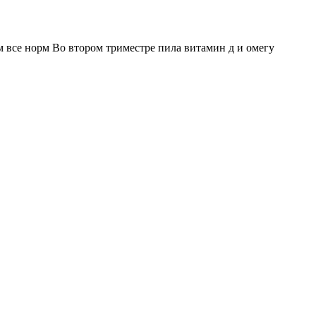
м все норм Во втором триместре пила витамин д и омегу