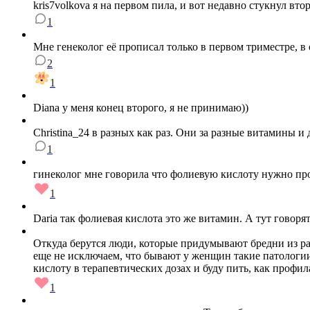
kris7volkova я на первом пила, и вот недавно стукнул вт
1
Мне генеколог её прописал только в первом триместре, в
2
1
Diana у меня конец второго, я не принимаю))
Christina_24 в разных как раз. Они за разные витамины и
1
гинеколог мне говорила что фолиевую кислоту нужно пр
1
Daria так фолиевая кислота это же витамин. А тут говоря
Откуда берутся люди, которые придумывают бредни из ра
еще не исключаем, что бывают у женщин такие патологи
кислоту в терапевтических дозах и буду пить, как профил
1