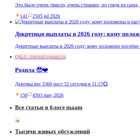
Это было очень тяжело, очень страшно, но глядя на сына
141
25
05 jul 2026
Декретные выплаты в 2026 году: кому полож
Декретные выплаты в 2026 году: кому положено пособие п
Q&A · третий-триместр
Родила 🥹❤️
Девочка вес 3360 рост 52 сегодня в 11:15💞
150
45
03 may 2026
Все статьи в блоге maam
→
Тысячи живых обсуждений