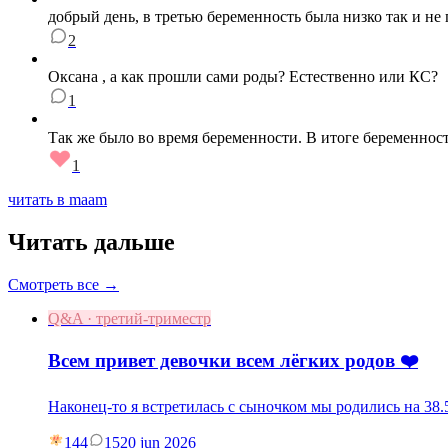
добрый день, в третью беременность была низко так и не
2
Оксана , а как прошли сами роды? Естественно или КС?
1
Так же было во время беременности. В итоге беременнос
1
читать в maam
Читать дальше
Смотреть все →
Q&A · третий-триместр
Всем привет девочки всем лёгких родов ❤️
Наконец-то я встретилась с сыночком мы родились на 38.5
144
15
20 jun 2026