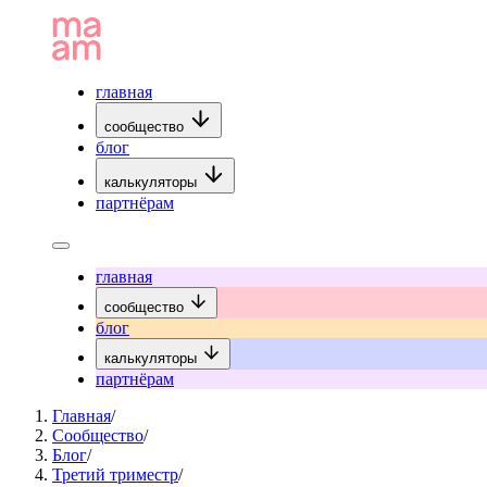
главная
сообщество
блог
калькуляторы
партнёрам
главная
сообщество
блог
калькуляторы
партнёрам
Главная
/
Сообщество
/
Блог
/
Третий триместр
/