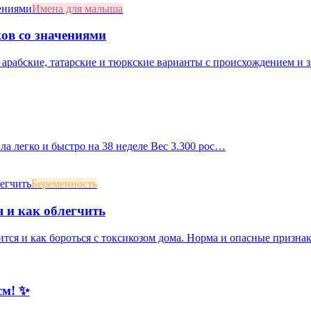
Имена для малыша
ов со значениями
 арабские, татарские и тюркские варианты с происхождением и 
ила легко и быстро на 38 неделе Вес 3.300 рос…
Беременность
я и как облегчить
ится и как бороться с токсикозом дома. Норма и опасные призна
см! ✨