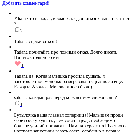
Добавить комментарий
Ylia и что выхода , кроме как сдаиваться каждый раз, нет
?
2
Tatiana сцеживаться !
Tatiana почитайте про ложный отказ. Долго писать.
Ничего страшного нет
1
Tatiana да. Когда малышка просила кушать, я
заготовленное молочко разогревала и сцеживала ещё.
Каждые 2-3 часа. Молока много было)
salusha каждый раз перед кормлением сцеживали ?
1
Бутылочка ваша главная соперница! Малышам проще
через соску кушать , чем сосать грудь-необходимо
больше усилий прилагать. Нам на курсах по ГВ строго
настрого запретили давать соску, особенно в первые