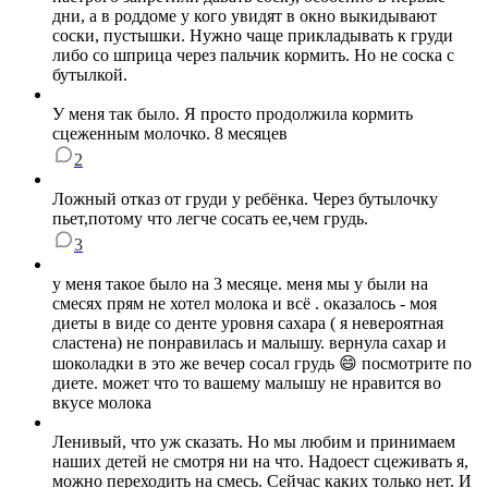
дни, а в роддоме у кого увидят в окно выкидывают
соски, пустышки. Нужно чаще прикладывать к груди
либо со шприца через пальчик кормить. Но не соска с
бутылкой.
У меня так было. Я просто продолжила кормить
сцеженным молочко. 8 месяцев
2
Ложный отказ от груди у ребёнка. Через бутылочку
пьет,потому что легче сосать ее,чем грудь.
3
у меня такое было на 3 месяце. меня мы у были на
смесях прям не хотел молока и всё . оказалось - моя
диеты в виде со денте уровня сахара ( я невероятная
сластена) не понравилась и малышу. вернула сахар и
шоколадки в это же вечер сосал грудь 😄 посмотрите по
диете. может что то вашему малышу не нравится во
вкусе молока
Ленивый, что уж сказать. Но мы любим и принимаем
наших детей не смотря ни на что. Надоест сцеживать я,
можно переходить на смесь. Сейчас каких только нет. И