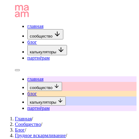
главная
сообщество
блог
калькуляторы
партнёрам
главная
сообщество
блог
калькуляторы
партнёрам
Главная
/
Сообщество
/
Блог
/
Грудное вскармливание
/