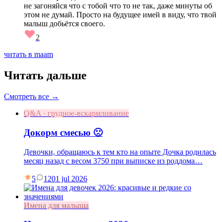
не загоняйся что с тобой что то не так, даже минуты об
этом не думай. Просто на будущее имей в виду, что твой
малыш добьётся своего.
2
читать в maam
Читать дальше
Смотреть все →
Q&A · грудное-вскармливание
Докорм смесью 🙁
Девочки, обращаюсь к тем кто на опыте Дочка родилась
месяц назад с весом 3750 при выписке из роддома…
5
12
01 jul 2026
Имена для малыша