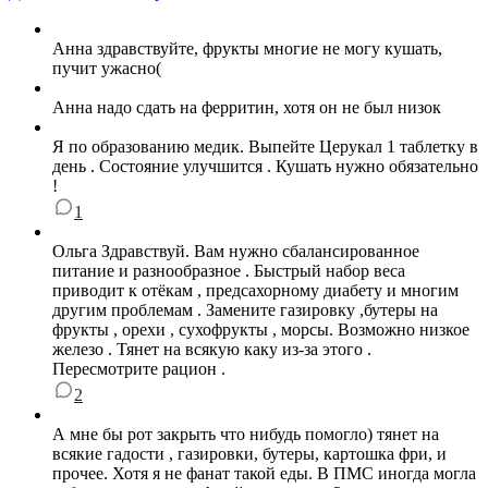
Анна здравствуйте, фрукты многие не могу кушать,
пучит ужасно(
Анна надо сдать на ферритин, хотя он не был низок
Я по образованию медик. Выпейте Церукал 1 таблетку в
день . Состояние улучшится . Кушать нужно обязательно
!
1
Ольга Здравствуй. Вам нужно сбалансированное
питание и разнообразное . Быстрый набор веса
приводит к отёкам , предсахорному диабету и многим
другим проблемам . Замените газировку ,бутеры на
фрукты , орехи , сухофрукты , морсы. Возможно низкое
железо . Тянет на всякую каку из-за этого .
Пересмотрите рацион .
2
А мне бы рот закрыть что нибудь помогло) тянет на
всякие гадости , газировки, бутеры, картошка фри, и
прочее. Хотя я не фанат такой еды. В ПМС иногда могла