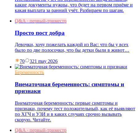
какие документы нужны, что будет на первом приёме и
какая выплата за ранний учёт. Разбираем по шагам.
Q&A · первый-триместр
Просто пост добра
Девочки, хочу пожелать каждой из Вас: что бы у всех
было по две полосочки, что бы детки были в живот…
70
3
21 may 2026
Беременность
Внематочная беременность: симптомы и
признаки
Внематочная беременность: первые симптомы и
признаки, почему тест положительный, как её выявляют
по ХГЧ и УЗИ и в каких случаях срочно вызывать
скорую. Читайте.
Q&A · первый-триместр