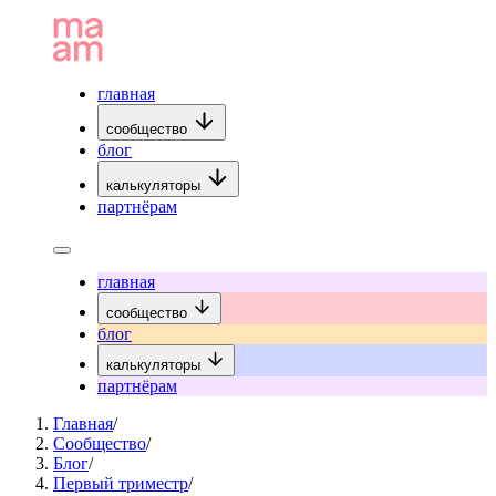
главная
сообщество
блог
калькуляторы
партнёрам
главная
сообщество
блог
калькуляторы
партнёрам
Главная
/
Сообщество
/
Блог
/
Первый триместр
/