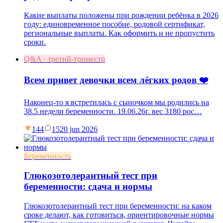
Какие выплаты положены при рождении ребёнка в 2026
году: единовременное пособие, родовой сертификат,
региональные выплаты. Как оформить и не пропустить
сроки.
Q&A · третий-триместр
Всем привет девочки всем лёгких родов ❤️
Наконец-то я встретилась с сыночком мы родились на
38.5 недели беременности. 19.06.26г. вес 3180 рос…
144
15
20 jun 2026
Беременность
Глюкозотолерантный тест при
беременности: сдача и нормы
Глюкозотолерантный тест при беременности: на каком
сроке делают, как готовиться, ориентировочные нормы