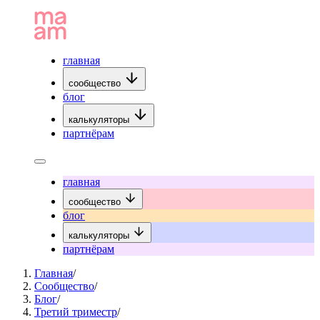
главная
сообщество
блог
калькуляторы
партнёрам
главная
сообщество
блог
калькуляторы
партнёрам
Главная
/
Сообщество
/
Блог
/
Третий триместр
/