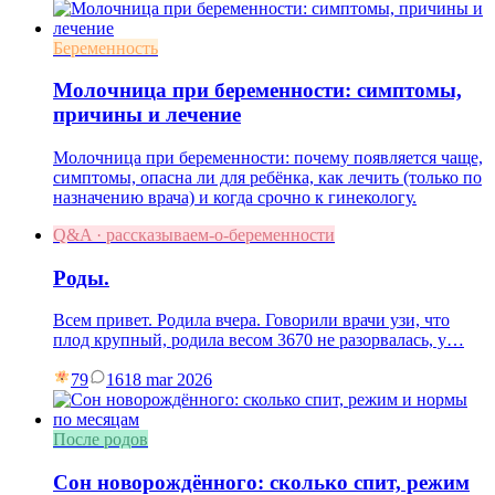
Беременность
Молочница при беременности: симптомы,
причины и лечение
Молочница при беременности: почему появляется чаще,
симптомы, опасна ли для ребёнка, как лечить (только по
назначению врача) и когда срочно к гинекологу.
Q&A · рассказываем-о-беременности
Роды.
Всем привет. Родила вчера. Говорили врачи узи, что
плод крупный, родила весом 3670 не разорвалась, у…
79
16
18 mar 2026
После родов
Сон новорождённого: сколько спит, режим