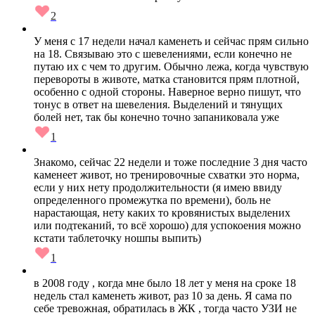
2
У меня с 17 недели начал каменеть и сейчас прям сильно
на 18. Связываю это с шевелениями, если конечно не
путаю их с чем то другим. Обычно лежа, когда чувствую
перевороты в животе, матка становится прям плотной,
особенно с одной стороны. Наверное верно пишут, что
тонус в ответ на шевеления. Выделений и тянущих
болей нет, так бы конечно точно запаниковала уже
1
Знакомо, сейчас 22 недели и тоже последние 3 дня часто
каменеет живот, но тренировочные схватки это норма,
если у них нету продолжительности (я имею ввиду
определенного промежутка по времени), боль не
нарастающая, нету каких то кровянистых выделених
или подтеканий, то всё хорошо) для успокоения можно
кстати таблеточку ношпы выпить)
1
в 2008 году , когда мне было 18 лет у меня на сроке 18
недель стал каменеть живот, раз 10 за день. Я сама по
себе тревожная, обратилась в ЖК , тогда часто УЗИ не