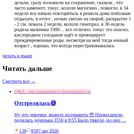
делали, сразу положили на сохранение, сказали , что
часто каменеет, тонус. кололи магнезию , помогло. в 34
недели все начало повторяться, я решила дома побольше
отдыхать, в итоге , ночью увезли на скорой, раскрытие 1
- 2 см. лежала 2 недели, кололи гинепрал. в 36 недель
родила мальчика 3300… все отлично. тонус это опасно,
кислородное голодание идёт и провоцирует
преждевременные роды. несмотря на мой тогда юнный
возраст , хорошо, что всегда перестраховывалась
читать в maam
Читать дальше
Смотреть все →
Q&A · рассказываем-о-беременности
Отстрелялась😅
Ну что девочки, можете поздравить 🥹 Прокесарили,
родилась доченька 3550 в 8:55 Было тяжело, но оно …
138
85
07 apr 2026