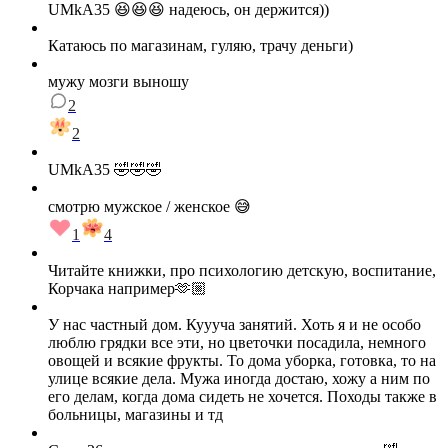
UMkA35 😆😆😆 надеюсь, он держится))
Катаюсь по магазинам, гуляю, трачу деньги)
мужу мозги выношу
2
2
UMkA35 🤣🤣🤣
смотрю мужское / женское 😅
1
4
Читайте книжки, про психологию детскую, воспитание,
Корчака например🫶🏼
У нас частный дом. Куууча занятий. Хоть я и не особо
люблю грядки все эти, но цветочки посадила, немного
овощей и всякие фрукты. То дома уборка, готовка, то на
улице всякие дела. Мужа иногда достаю, хожу а ним по
его делам, когда дома сидеть не хочется. Походы также в
больницы, магазины и тд