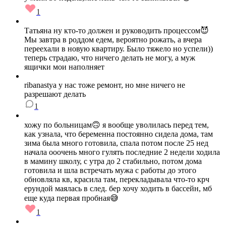
1
Татьяна ну кто-то должен и руководить процессом😈
Мы завтра в роддом едем, вероятно рожать, а вчера
переехали в новую квартиру. Было тяжело но успели))
теперь страдаю, что ничего делать не могу, а муж
ящички мои наполняет
ribanastya у нас тоже ремонт, но мне ничего не
разрешают делать
1
хожу по больницам🙃 я вообще уволилась перед тем,
как узнала, что беременна постоянно сидела дома, там
зима была много готовила, спала потом после 25 нед
начала ооочень много гулять последние 2 недели ходила
в мамину школу, с утра до 2 стабильно, потом дома
готовила и шла встречать мужа с работы до этого
обновляла кв, красила там, перекладывала что-то крч
ерундой маялась в след. бер хочу ходить в бассейн, мб
еще куда первая пробная😅
1