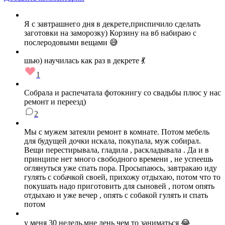
Я с завтрашнего дня в декрете,приспичило сделать
заготовки на заморозку) Корзину на вб набираю с
послеродовыми вещами 😅
шью) научилась как раз в декрете 💃
1
Собрала и распечатала фотокнигу со свадьбы плюс у нас
ремонт и переезд)
2
Мы с мужем затеяли ремонт в комнате. Потом мебель
для будущей дочки искала, покупала, муж собирал.
Вещи перестирывала, гладила , раскладывала . Да и в
принципе нет много свободного времени , не успеешь
оглянуться уже спать пора. Просыпаюсь, завтракаю иду
гулять с собачкой своей, прихожу отдыхаю, потом что то
покушать надо приготовить для сыновей , потом опять
отдыхаю и уже вечер , опять с собакой гулять и спать
потом
у меня 30 недель,мне лень чем то заниматься 😂