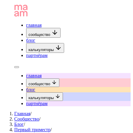
главная
сообщество
блог
калькуляторы
партнёрам
главная
сообщество
блог
калькуляторы
партнёрам
Главная
/
Сообщество
/
Блог
/
Первый триместр
/