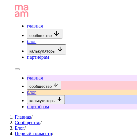
главная
сообщество
блог
калькуляторы
партнёрам
главная
сообщество
блог
калькуляторы
партнёрам
Главная
/
Сообщество
/
Блог
/
Первый триместр
/