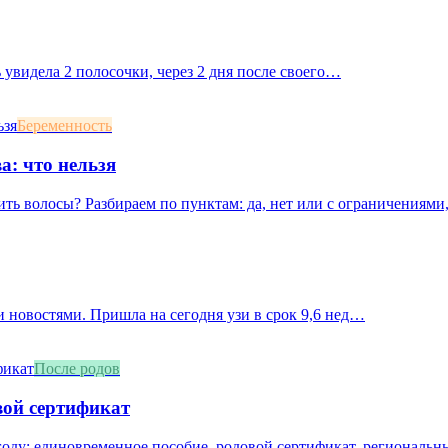
 увидела 2 полосочки, через 2 дня после своего…
Беременность
а: что нельзя
ть волосы? Разбираем по пунктам: да, нет или с ограничениями,
 новостями. Пришла на сегодня узи в срок 9,6 нед…
После родов
вой сертификат
оду: единовременное пособие, родовой сертификат, региональны