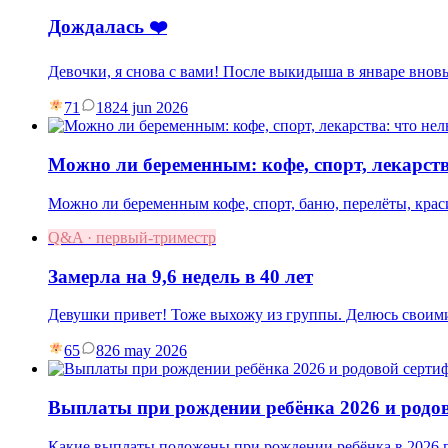
Дождалась ❤️
Девочки, я снова с вами! После выкидыша в январе вновь
71
18
24 jun 2026
Можно ли беременным: кофе, спорт, лекарств
Можно ли беременным кофе, спорт, баню, перелёты, краси
Q&A · первый-триместр
Замерла на 9,6 недель в 40 лет
Девушки привет! Тоже выхожу из группы. Делюсь своими
65
8
26 may 2026
Выплаты при рождении ребёнка 2026 и родо
Какие выплаты положены при рождении ребёнка в 2026 г