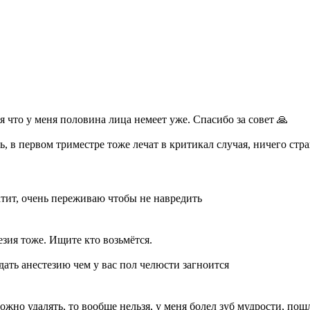
ся что у меня половина лица немеет уже. Спасибо за совет 🙏
ь, в первом триместре тоже лечат в критикал случая, ничего стр
атит, очень переживаю чтобы не навредить
езия тоже. Ищите кто возьмётся.
дать анестезию чем у вас пол челюсти загноится
ожно удалять, то вообще нельзя, у меня болел зуб мудрости, пош