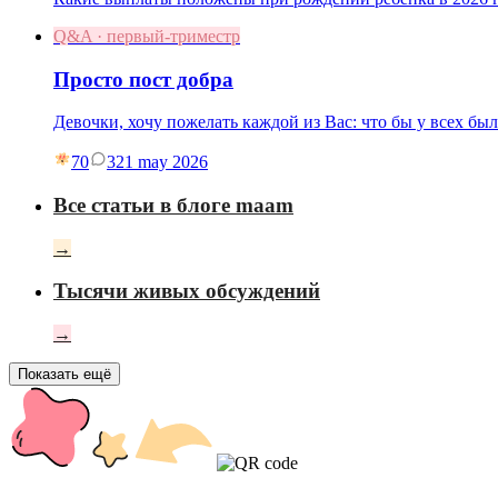
Q&A · первый-триместр
Просто пост добра
Девочки, хочу пожелать каждой из Вас: что бы у всех бы
70
3
21 may 2026
Все статьи в блоге maam
→
Тысячи живых обсуждений
→
Показать ещё