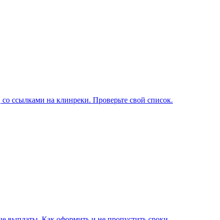
 со ссылками на клинреки. Проверьте свой список.
е выплаты. Как оформить и не пропустить сроки.