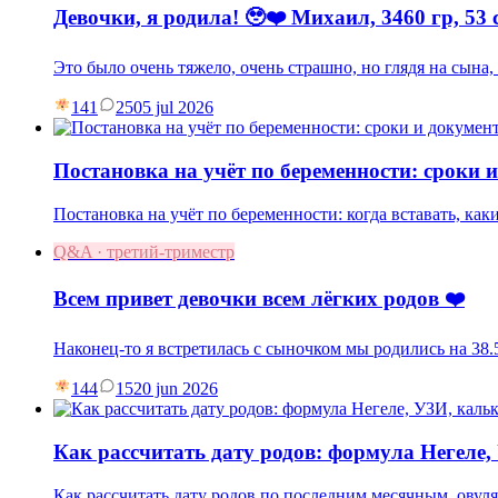
Девочки, я родила! 🥹❤️ Михаил, 3460 гр, 53 
Это было очень тяжело, очень страшно, но глядя на сына
141
25
05 jul 2026
Постановка на учёт по беременности: сроки 
Постановка на учёт по беременности: когда вставать, как
Q&A · третий-триместр
Всем привет девочки всем лёгких родов ❤️
Наконец-то я встретилась с сыночком мы родились на 38.5
144
15
20 jun 2026
Как рассчитать дату родов: формула Негеле
Как рассчитать дату родов по последним месячным, овул