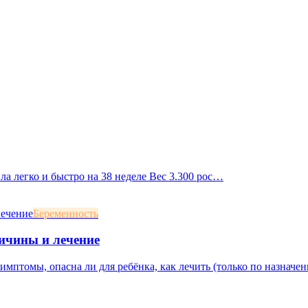
ила легко и быстро на 38 неделе Вес 3.300 рос…
Беременность
ичины и лечение
мптомы, опасна ли для ребёнка, как лечить (только по назначени