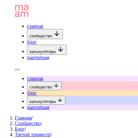
главная
сообщество
блог
калькуляторы
партнёрам
главная
сообщество
блог
калькуляторы
партнёрам
Главная
/
Сообщество
/
Блог
/
Третий триместр
/