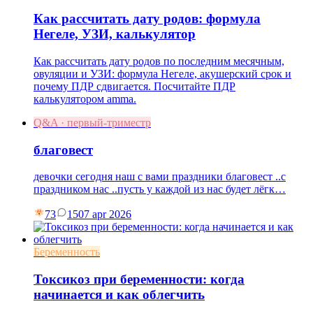
Как рассчитать дату родов: формула
Негеле, УЗИ, калькулятор
Как рассчитать дату родов по последним месячным,
овуляции и УЗИ: формула Негеле, акушерский срок и
почему ПДР сдвигается. Посчитайте ПДР
калькулятором amma.
Q&A · первый-триместр
благовест
девочки сегодня наш с вами праздники благовест ..с
праздником нас ..пусть у каждой из нас будет лёгк…
73
15
07 apr 2026
Беременность
Токсикоз при беременности: когда
начинается и как облегчить