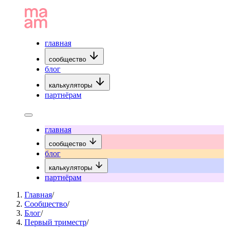
главная
сообщество
блог
калькуляторы
партнёрам
главная
сообщество
блог
калькуляторы
партнёрам
Главная
/
Сообщество
/
Блог
/
Первый триместр
/