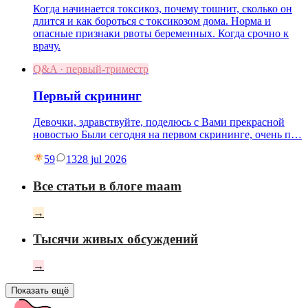
Когда начинается токсикоз, почему тошнит, сколько он
длится и как бороться с токсикозом дома. Норма и
опасные признаки рвоты беременных. Когда срочно к
врачу.
Q&A · первый-триместр
Первый скрининг
Девочки, здравствуйте, поделюсь с Вами прекрасной
новостью Были сегодня на первом скрининге, очень п…
59
13
28 jul 2026
Все статьи в блоге maam
→
Тысячи живых обсуждений
→
Показать ещё