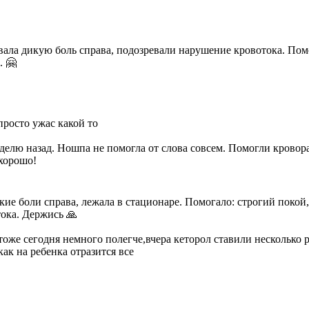
ала дикую боль справа, подозревали нарушение кровотока. Помо
. 🤗
росто ужас какой то
еделю назад. Ношпа не помогла от слова совсем. Помогли крово
 хорошо!
кие боли справа, лежала в стационаре. Помогало: строгий покой
тока. Держись 🙏
оже сегодня немного полегче,вчера кеторол ставили несколько 
к на ребенка отразится все