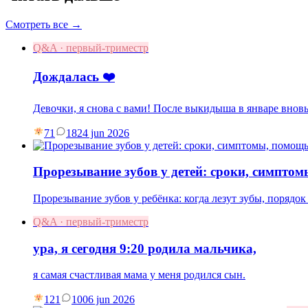
Смотреть все →
Q&A · первый-триместр
Дождалась ❤️
Девочки, я снова с вами! После выкидыша в январе вновь
71
18
24 jun 2026
Прорезывание зубов у детей: сроки, симпто
Прорезывание зубов у ребёнка: когда лезут зубы, порядок 
Q&A · первый-триместр
ура, я сегодня 9:20 родила мальчика,
я самая счастливая мама у меня родился сын.
121
10
06 jun 2026