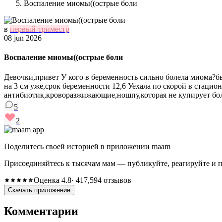
Воспаление миомы((острые боли
в
первый-триместр
08 jun 2026
Воспаление миомы((острые боли
Девочки,привет У кого в беременность сильно болела миома?б
на 3 см уже,срок беременности 12,6 Уехала по скорой в стацио
антибиотик,кроворазжижающие,ношпу,которая не купирует боли
5
2
Поделитесь своей историей в приложении maam
Присоединяйтесь к тысячам мам — публикуйте, реагируйте и 
Оценка 4.8
· 417,594 отзывов
Скачать приложение
Комментарии