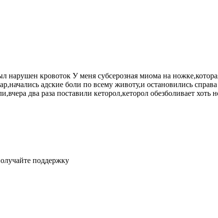
ыл нарушен кровоток У меня субсерозная миома на ножке,котор
нар,начались адские боли по всему животу,и остановились справ
,вчера два раза поставили кеторол,кеторол обезболивает хоть 
получайте поддержку