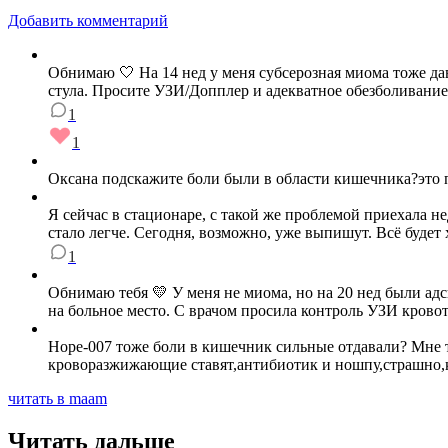
Добавить комментарий
Обнимаю 🤍 На 14 нед у меня субсерозная миома тоже дав
стула. Просите УЗИ/Допплер и адекватное обезболивание
1
1
Оксана подскажите боли были в области кишечника?это п
Я сейчас в стационаре, с такой же проблемой приехала н
стало легче. Сегодня, возможно, уже выпишут. Всё будет
1
Обнимаю тебя 💛 У меня не миома, но на 20 нед были адс
на больное место. С врачом просила контроль УЗИ крово
Hope-007 тоже боли в кишечник сильные отдавали? Мне т
кроворазжижающие ставят,антибиотик и ношпу,страшно,ка
читать в maam
Читать дальше