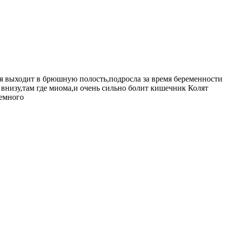
ая выходит в брюшную полость,подросла за время беременности
а внизу,там где миома,и очень сильно болит кишечник Колят
немного