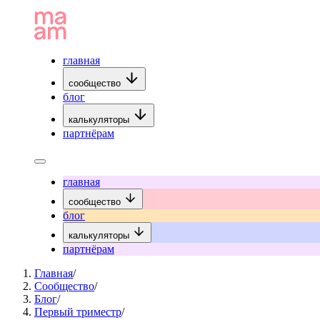
главная
сообщество
блог
калькуляторы
партнёрам
главная
сообщество
блог
калькуляторы
партнёрам
Главная
/
Сообщество
/
Блог
/
Первый триместр
/