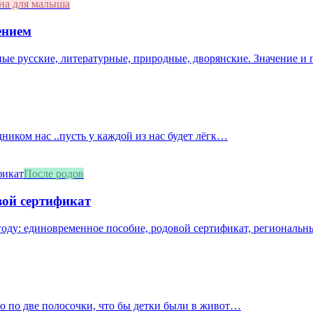
на для малыша
ением
ные русские, литературные, природные, дворянские. Значение и
дником нас ..пусть у каждой из нас будет лёгк…
После родов
вой сертификат
оду: единовременное пособие, родовой сертификат, региональны
ло по две полосочки, что бы детки были в живот…