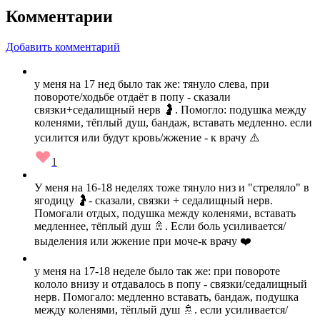
Комментарии
Добавить комментарий
у меня на 17 нед было так же: тянуло слева, при
повороте/ходьбе отдаёт в попу - сказали
связки+седалищный нерв 🤰. Помогло: подушка между
коленями, тёплый душ, бандаж, вставать медленно. если
усилится или будут кровь/жжение - к врачу ⚠️
1
У меня на 16-18 неделях тоже тянуло низ и "стреляло" в
ягодицу 🤰- сказали, связки + седалищный нерв.
Помогали отдых, подушка между коленями, вставать
медленнее, тёплый душ 🚿. Если боль усиливается/
выделения или жжение при моче-к врачу ❤️
у меня на 17-18 неделе было так же: при повороте
кололо внизу и отдавалось в попу - связки/седалищный
нерв. Помогало: медленно вставать, бандаж, подушка
между коленями, тёплый душ 🚿. если усиливается/