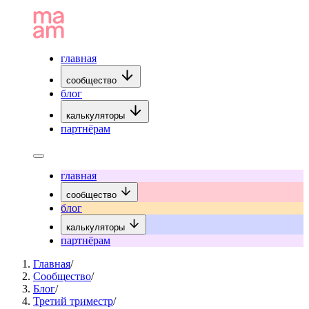
главная
сообщество
блог
калькуляторы
партнёрам
главная
сообщество
блог
калькуляторы
партнёрам
Главная
/
Сообщество
/
Блог
/
Третий триместр
/