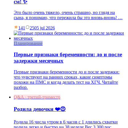
см! ✨
Это было очень тяжело, очень страшно, но глядя на
сына, я понимаю, что пережила бы это вновь-вновь! …
141
25
05 jul 2026
Планирование
Первые признаки беременности: до и после
задержки месячных
Первые признаки беременности до и после задержки:
что чувствуют на ранних сроках, какие симптомы
похожи на ПМС и когда делать тест на ХГЧ. Читайте
разбор.
Q&A · третий-триместр
Родила девочки ❤️😍
Родила 16 числа утром в 6 часов с 1 длились схватки
родила легко и быстро на 38 неделе Вес 3.300 рос…