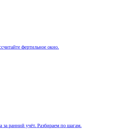
ассчитайте фертильное окно.
а за ранний учёт. Разбираем по шагам.