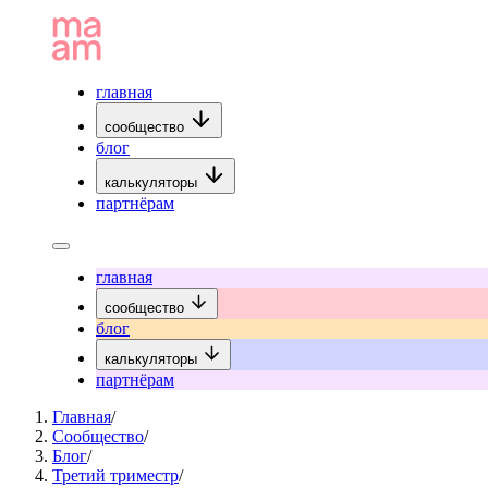
главная
сообщество
блог
калькуляторы
партнёрам
главная
сообщество
блог
калькуляторы
партнёрам
Главная
/
Сообщество
/
Блог
/
Третий триместр
/