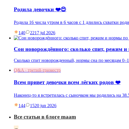
Родила девочки ❤️😍
Родила 16 числа утром в 6 часов с 1 длились схватки род
140
22
17 jul 2026
Сон новорождённого: сколько спит, режим и
Сколько спит новорожденный, нормы сна по месяцам 0–1
Q&A · третий-триместр
Всем привет девочки всем лёгких родов ❤️
Наконец-то я встретилась с сыночком мы родились на 38.5
144
15
20 jun 2026
Все статьи в блоге maam
→