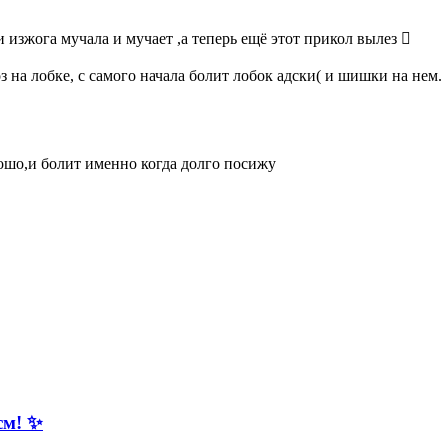
 и изжога мучала и мучает ,а теперь ещё этот прикол вылез 🫩
з на лобке, с самого начала болит лобок адски( и шишки на нем.
орошо,и болит именно когда долго посижу
см! ✨