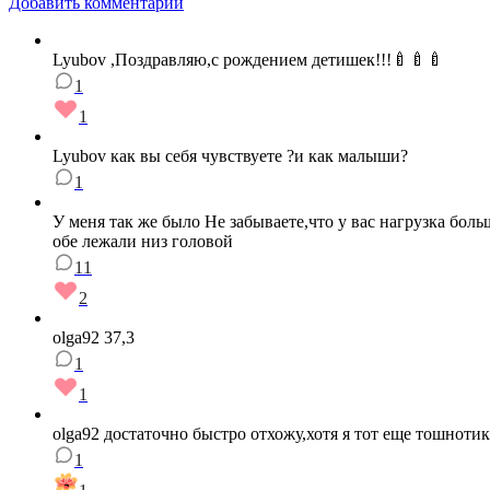
Добавить комментарий
Lyubov ,Поздравляю,с рождением детишек!!!🍼🍼🍼
1
1
Lyubov как вы себя чувствуете ?и как малыши?
1
У меня так же было Не забываете,что у вас нагрузка бол
обе лежали низ головой
11
2
olga92 37,3
1
1
olga92 достаточно быстро отхожу,хотя я тот еще тошноти
1