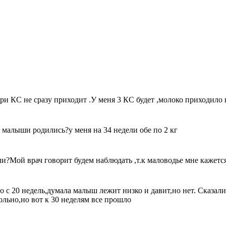
 КС не сразу приходит .У меня 3 КС будет ,молоко приходило н
у малыши родились?у меня на 34 недели обе по 2 кг
ли?Мой врач говорит будем наблюдать ,т.к маловодье мне кажется
о с 20 недель,думала малыш лежит низко и давит,но нет. Сказали
ольно,но вот к 30 неделям все прошло