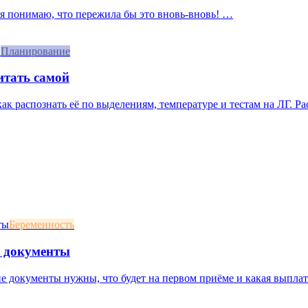
, я понимаю, что пережила бы это вновь-вновь! …
Планирование
итать самой
 как распознать её по выделениям, температуре и тестам на ЛГ. Р
Беременность
и документы
ие документы нужны, что будет на первом приёме и какая выплат