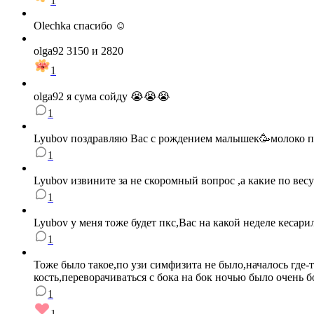
1
Olechka спасибо ☺️
olga92 3150 и 2820
1
olga92 я сума сойду 😭😭😭
1
Lyubov поздравляю Вас с рождением малышек🥳молоко при
1
Lyubov извините за не скоромный вопрос ,а какие по вес
1
Lyubov у меня тоже будет пкс,Вас на какой неделе кесари
1
Тоже было такое,по узи симфизита не было,началось где-т
кость,переворачиваться с бока на бок ночью было очень б
1
1