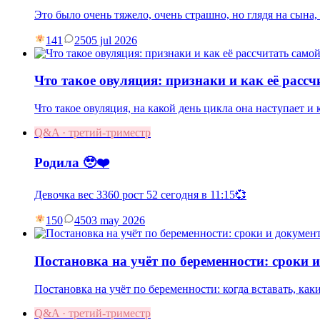
Это было очень тяжело, очень страшно, но глядя на сына
141
25
05 jul 2026
Что такое овуляция: признаки и как её рассч
Что такое овуляция, на какой день цикла она наступает и
Q&A · третий-триместр
Родила 🥹❤️
Девочка вес 3360 рост 52 сегодня в 11:15💞
150
45
03 may 2026
Постановка на учёт по беременности: сроки 
Постановка на учёт по беременности: когда вставать, как
Q&A · третий-триместр