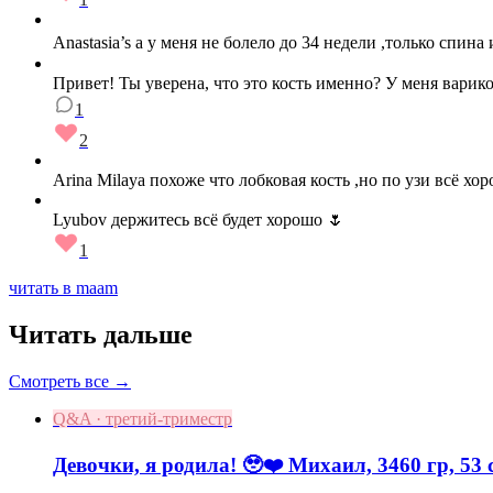
Anastasia’s а у меня не болело до 34 недели ,только спина
Привет! Ты уверена, что это кость именно? У меня варико
1
2
Arina Milaya похоже что лобковая кость ,но по узи всё х
Lyubov держитесь всё будет хорошо 🌷
1
читать в maam
Читать дальше
Смотреть все →
Q&A · третий-триместр
Девочки, я родила! 🥹❤️ Михаил, 3460 гр, 53 