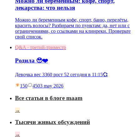
Можно ли беременным: кофе, спорт,
лекарства: что нельзя
Можно ли беременным кофе, спорт, баню, перелёты,
красить волосы? Разбираем по пунктам: да, нет или с
ограничениями, со ссылками на клинреки. Проверьте
свой список.
Q&A · третий-триместр
Родила 🥹❤️
Девочка вес 3360 рост 52 сегодня в 11:15💞
150
45
03 may 2026
Все статьи в блоге maam
→
Тысячи живых обсуждений
→