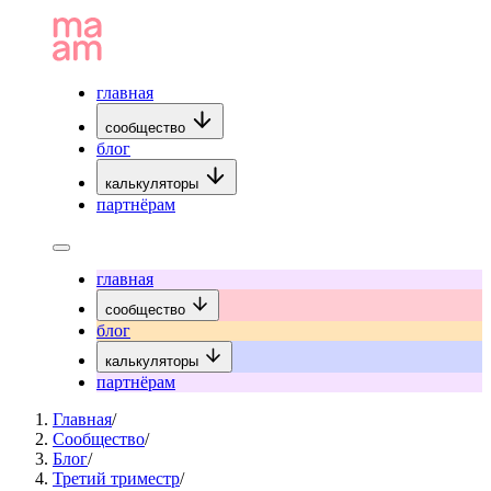
главная
сообщество
блог
калькуляторы
партнёрам
главная
сообщество
блог
калькуляторы
партнёрам
Главная
/
Сообщество
/
Блог
/
Третий триместр
/