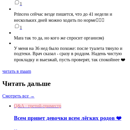
1
Princess сейчас везде пишется, что до 41 недели и
нескольких дней можно ходить по норме🤷🏼‍♀️
1
Mara так то да, но кого же спросит организм)
У меня на 36 нед было похоже: после туалета тянуло и
подтеки. Врач сказал - сразу в роддом. Надень чистую
прокладку и выезжай, пусть проверят, так спокойнее ❤️
читать в maam
Читать дальше
Смотреть все →
Q&A · третий-триместр
Всем привет девочки всем лёгких родов ❤️