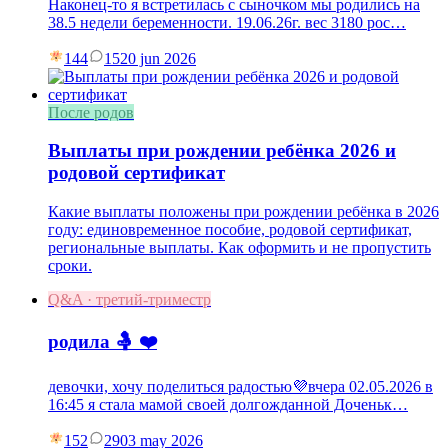
Наконец-то я встретилась с сыночком мы родились на
38.5 недели беременности. 19.06.26г. вес 3180 рос…
144
15
20 jun 2026
После родов
Выплаты при рождении ребёнка 2026 и
родовой сертификат
Какие выплаты положены при рождении ребёнка в 2026
году: единовременное пособие, родовой сертификат,
региональные выплаты. Как оформить и не пропустить
сроки.
Q&A · третий-триместр
родила 🤱 ❤️
девочки, хочу поделиться радостью💜вчера 02.05.2026 в
16:45 я стала мамой своей долгожданной Доченьк…
152
29
03 may 2026