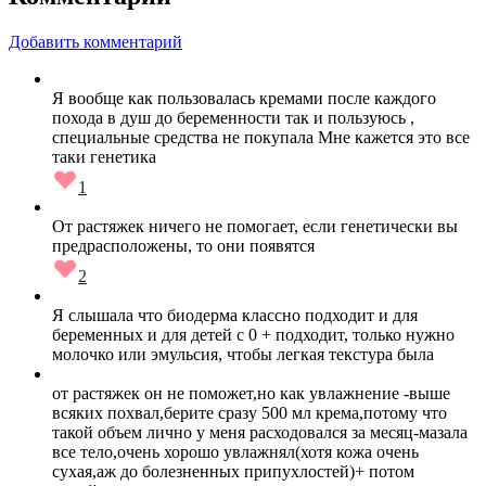
Добавить комментарий
Я вообще как пользовалась кремами после каждого
похода в душ до беременности так и пользуюсь ,
специальные средства не покупала Мне кажется это все
таки генетика
1
От растяжек ничего не помогает, если генетически вы
предрасположены, то они появятся
2
Я слышала что биодерма классно подходит и для
беременных и для детей с 0 + подходит, только нужно
молочко или эмульсия, чтобы легкая текстура была
от растяжек он не поможет,но как увлажнение -выше
всяких похвал,берите сразу 500 мл крема,потому что
такой объем лично у меня расходовался за месяц-мазала
все тело,очень хорошо увлажнял(хотя кожа очень
сухая,аж до болезненных припухлостей)+ потом