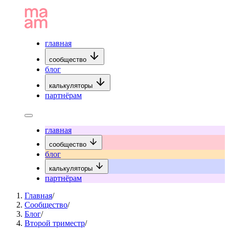
главная
сообщество
блог
калькуляторы
партнёрам
главная
сообщество
блог
калькуляторы
партнёрам
Главная
/
Сообщество
/
Блог
/
Второй триместр
/