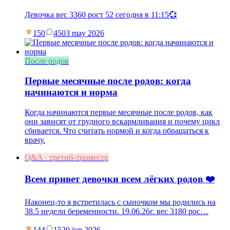
Девочка вес 3360 рост 52 сегодня в 11:15💞
150
45
03 may 2026
После родов
Первые месячные после родов: когда
начинаются и норма
Когда начинаются первые месячные после родов, как
они зависят от грудного вскармливания и почему цикл
сбивается. Что считать нормой и когда обращаться к
врачу.
Q&A · третий-триместр
Всем привет девочки всем лёгких родов ❤️
Наконец-то я встретилась с сыночком мы родились на
38.5 недели беременности. 19.06.26г. вес 3180 рос…
144
15
20 jun 2026