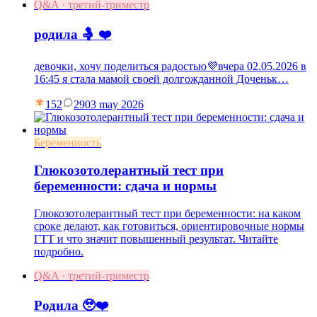
Q&A · третий-триместр
родила 🤱 ❤️
девочки, хочу поделиться радостью💜вчера 02.05.2026 в
16:45 я стала мамой своей долгожданной Доченьк…
152
29
03 may 2026
Беременность
Глюкозотолерантный тест при
беременности: сдача и нормы
Глюкозотолерантный тест при беременности: на каком
сроке делают, как готовиться, ориентировочные нормы
ГТТ и что значит повышенный результат. Читайте
подробно.
Q&A · третий-триместр
Родила 🥹❤️