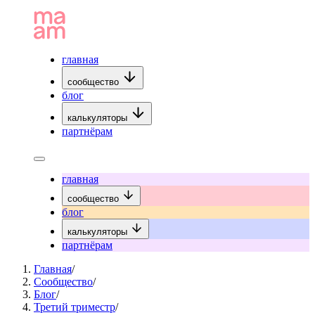
главная
сообщество
блог
калькуляторы
партнёрам
главная
сообщество
блог
калькуляторы
партнёрам
Главная
/
Сообщество
/
Блог
/
Третий триместр
/