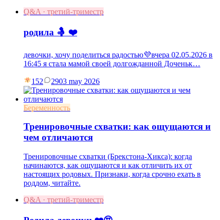
Q&A · третий-триместр
родила 🤱 ❤️
девочки, хочу поделиться радостью💜вчера 02.05.2026 в
16:45 я стала мамой своей долгожданной Доченьк…
152
29
03 may 2026
Беременность
Тренировочные схватки: как ощущаются и
чем отличаются
Тренировочные схватки (Брекстона-Хикса): когда
начинаются, как ощущаются и как отличить их от
настоящих родовых. Признаки, когда срочно ехать в
роддом, читайте.
Q&A · третий-триместр