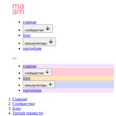
главная
сообщество
блог
калькуляторы
партнёрам
главная
сообщество
блог
калькуляторы
партнёрам
Главная
/
Сообщество
/
Блог
/
Третий триместр
/