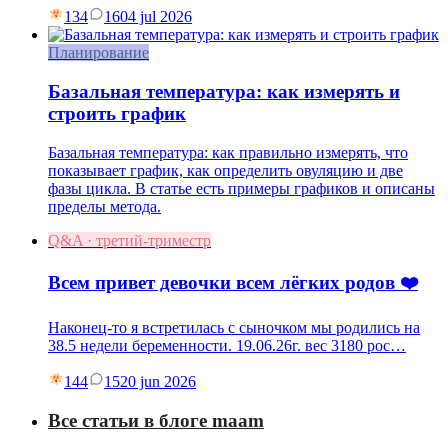
134
16
04 jul 2026
Планирование
Базальная температура: как измерять и
строить график
Базальная температура: как правильно измерять, что
показывает график, как определить овуляцию и две
фазы цикла. В статье есть примеры графиков и описаны
пределы метода.
Q&A · третий-триместр
Всем привет девочки всем лёгких родов ❤️
Наконец-то я встретилась с сыночком мы родились на
38.5 недели беременности. 19.06.26г. вес 3180 рос…
144
15
20 jun 2026
Все статьи в блоге maam