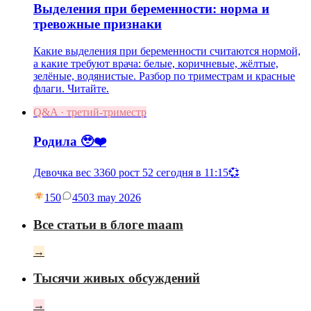
Выделения при беременности: норма и
тревожные признаки
Какие выделения при беременности считаются нормой,
а какие требуют врача: белые, коричневые, жёлтые,
зелёные, водянистые. Разбор по триместрам и красные
флаги. Читайте.
Q&A · третий-триместр
Родила 🥹❤️
Девочка вес 3360 рост 52 сегодня в 11:15💞
150
45
03 may 2026
Все статьи в блоге maam
→
Тысячи живых обсуждений
→