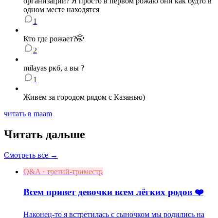
организации? Я просто в первом рожаю они как будто в
одном месте находятся
1
Кто где рожает?🤭
2
milayas ркб, а вы ?
1
Живем за городом рядом с Казанью)
читать в maam
Читать дальше
Смотреть все →
Q&A · третий-триместр
Всем привет девочки всем лёгких родов ❤️
Наконец-то я встретилась с сыночком мы родились на