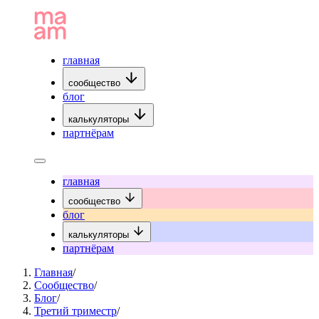
главная
сообщество
блог
калькуляторы
партнёрам
главная
сообщество
блог
калькуляторы
партнёрам
Главная
/
Сообщество
/
Блог
/
Третий триместр
/