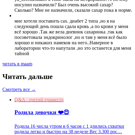
инсулин назначили? Был очень высокий сахар?
Сколько? Мне не назначили, сказали сахар пока в норме.
мне хотели поставить сах. диабет 2 типа ,но я на
следующий день пошла сдала кровь ,а по крови у меня
всё хорошо .Так же вела дневник сахарника ,так как
посоветовала эндокринолог ,но и там у меня всё было
хорошо и никаких намеков на него..Наверное в
лаборатории что-то напутали ,но это останется для меня
тайной
читать в maam
Читать дальше
Смотреть все →
Q&A · третий-триместр
Родила девочки ❤️😍
Родила 16 числа утром в 6 часов с 1 длились схватки
родила легко и быстро на 38 неделе Вес 3.300 рос…