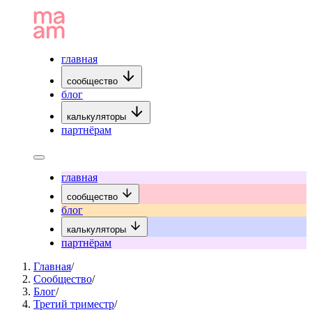
главная
сообщество
блог
калькуляторы
партнёрам
главная
сообщество
блог
калькуляторы
партнёрам
Главная
/
Сообщество
/
Блог
/
Третий триместр
/