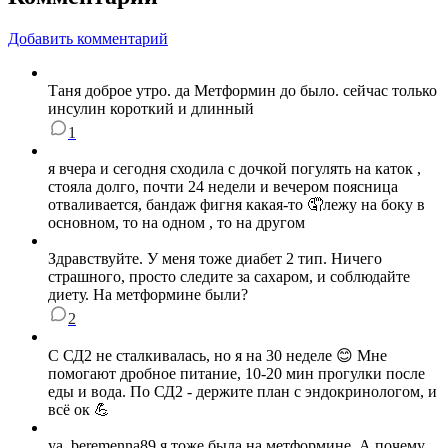
Добавить комментарий
Таня доброе утро. да Метформин до было. сейчас только
инсулин короткий и длинный
1
я вчера и сегодня сходила с дочкой погулять на каток ,
стояла долго, почти 24 недели и вечером поясница
отваливается, бандаж фигня какая-то 🤦лежу на боку в
основном, то на одном , то на другом
Здравствуйте. У меня тоже диабет 2 тип. Ничего
страшного, просто следите за сахаром, и соблюдайте
диету. На метформине были?
2
С СД2 не сталкивалась, но я на 30 неделе 😊 Мне
помогают дробное питание, 10-20 мин прогулки после
еды и вода. По СД2 - держите план с эндокринологом, и
всё ок 💪
ya_beremenna89 я тоже была на метформине. А почему