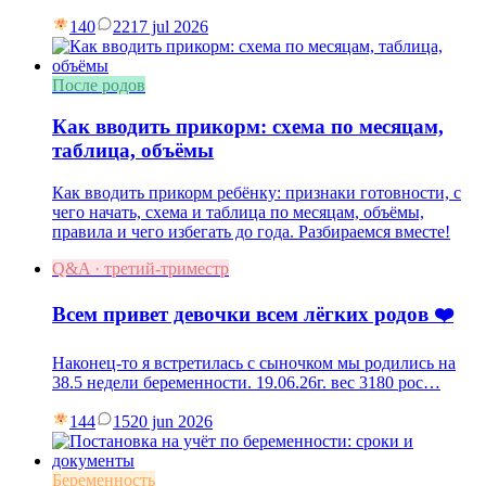
140
22
17 jul 2026
После родов
Как вводить прикорм: схема по месяцам,
таблица, объёмы
Как вводить прикорм ребёнку: признаки готовности, с
чего начать, схема и таблица по месяцам, объёмы,
правила и чего избегать до года. Разбираемся вместе!
Q&A · третий-триместр
Всем привет девочки всем лёгких родов ❤️
Наконец-то я встретилась с сыночком мы родились на
38.5 недели беременности. 19.06.26г. вес 3180 рос…
144
15
20 jun 2026
Беременность