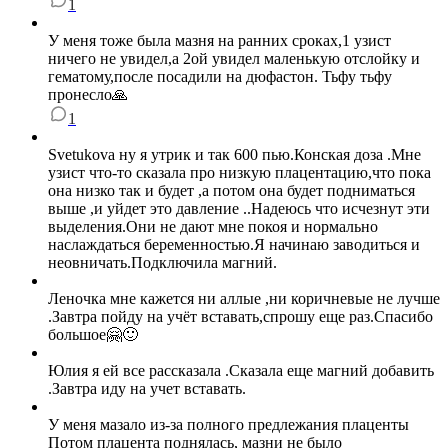
1
У меня тоже была мазня на ранних сроках,1 узист
ничего не увидел,а 2ой увидел маленькую отслойку и
гематому,после посадили на дюфастон. Тьфу тьфу
пронесло🙏
1
Svetukova ну я утрик и так 600 пью.Конская доза .Мне
узист что-то сказала про низкую плацентацию,что пока
она низко так и будет ,а потом она будет подниматься
выше ,и уйдет это давление ..Надеюсь что исчезнут эти
выделения.Они не дают мне покоя и нормально
наслаждаться беременностью.Я начинаю заводиться и
неовничать.Подключила магний.
Леночка мне кажется ни аллые ,ни коричневые не лучше
.Завтра пойду на учёт вставать,спрошу еще раз.Спасибо
большое🤗🙂
Юлия я ей все рассказала .Сказала еще магний добавить
.Завтра иду на учет вставать.
У меня мазало из-за полного предлежания плаценты
Потом плацента поднялась, мазни не было