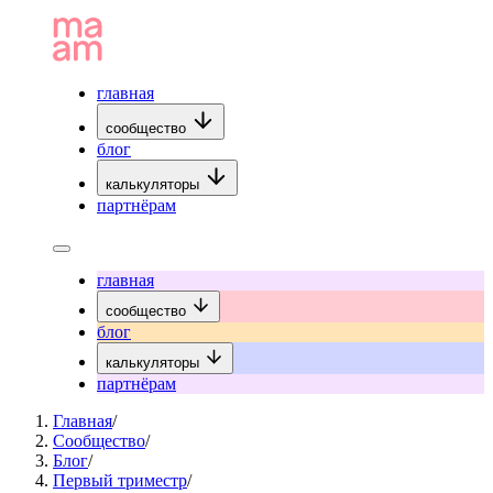
главная
сообщество
блог
калькуляторы
партнёрам
главная
сообщество
блог
калькуляторы
партнёрам
Главная
/
Сообщество
/
Блог
/
Первый триместр
/