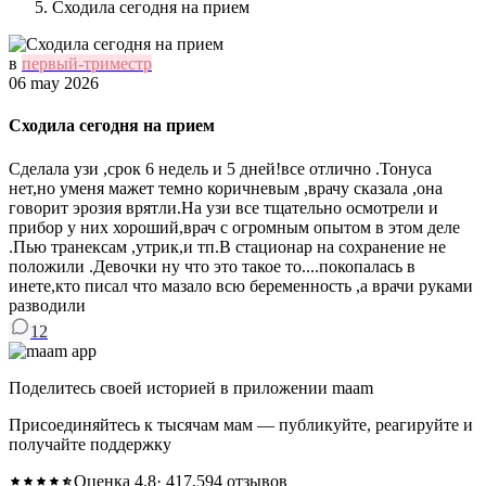
Сходила сегодня на прием
в
первый-триместр
06 may 2026
Сходила сегодня на прием
Сделала узи ,срок 6 недель и 5 дней!все отлично .Тонуса
нет,но уменя мажет темно коричневым ,врачу сказала ,она
говорит эрозия врятли.На узи все тщательно осмотрели и
прибор у них хороший,врач с огромным опытом в этом деле
.Пью транексам ,утрик,и тп.В стационар на сохранение не
положили .Девочки ну что это такое то....покопалась в
инете,кто писал что мазало всю беременность ,а врачи руками
разводили
12
Поделитесь своей историей в приложении maam
Присоединяйтесь к тысячам мам — публикуйте, реагируйте и
получайте поддержку
Оценка 4.8
· 417,594 отзывов