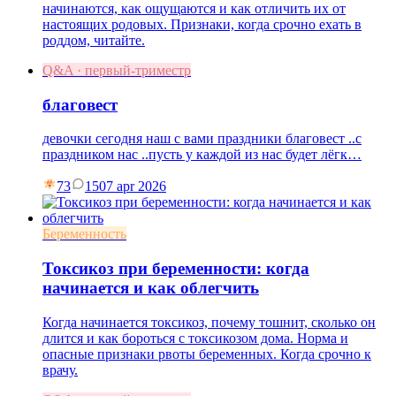
начинаются, как ощущаются и как отличить их от
настоящих родовых. Признаки, когда срочно ехать в
роддом, читайте.
Q&A · первый-триместр
благовест
девочки сегодня наш с вами праздники благовест ..с
праздником нас ..пусть у каждой из нас будет лёгк…
73
15
07 apr 2026
Беременность
Токсикоз при беременности: когда
начинается и как облегчить
Когда начинается токсикоз, почему тошнит, сколько он
длится и как бороться с токсикозом дома. Норма и
опасные признаки рвоты беременных. Когда срочно к
врачу.