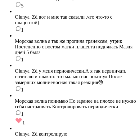
5
Olunya_Zd вот и мне так сказали ,что что-то с
плацентой)
1
Морская волна я так же пропила транексам, утрик
Постепенно с ростом матки плацента поднялась Мазня
дней 5 была
1
Olunya_Zd у меня периодически.А я так нервничать
начинаю и плакать что малыш нас покинул.После
замерших молниеносная такая реакция😢
1
Морская волна понимаю Но заранее на плохое не нужно
себя настраивать Контролировать периодически
1
1
Olunya_Zd контролирую