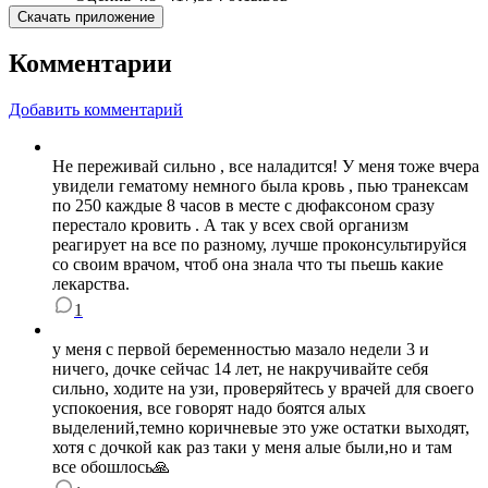
Скачать приложение
Комментарии
Добавить комментарий
Не переживай сильно , все наладится! У меня тоже вчера
увидели гематому немного была кровь , пью транексам
по 250 каждые 8 часов в месте с дюфаксоном сразу
перестало кровить . А так у всех свой организм
реагирует на все по разному, лучше проконсультируйся
со своим врачом, чтоб она знала что ты пьешь какие
лекарства.
1
у меня с первой беременностью мазало недели 3 и
ничего, дочке сейчас 14 лет, не накручивайте себя
сильно, ходите на узи, проверяйтесь у врачей для своего
успокоения, все говорят надо боятся алых
выделений,темно коричневые это уже остатки выходят,
хотя с дочкой как раз таки у меня алые были,но и там
все обошлось🙏