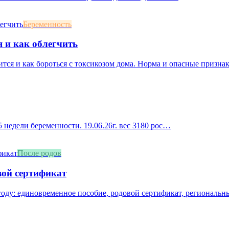
Беременность
я и как облегчить
ится и как бороться с токсикозом дома. Норма и опасные призна
 недели беременности. 19.06.26г. вес 3180 рос…
После родов
вой сертификат
оду: единовременное пособие, родовой сертификат, региональны