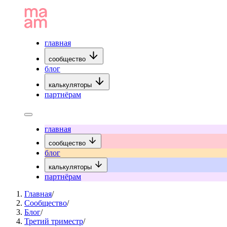
главная
сообщество
блог
калькуляторы
партнёрам
главная
сообщество
блог
калькуляторы
партнёрам
Главная
/
Сообщество
/
Блог
/
Третий триместр
/