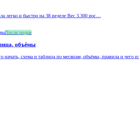
ила легко и быстро на 38 неделе Вес 3.300 рос…
После родов
блица, объёмы
о начать, схема и таблица по месяцам, объёмы, правила и чего из