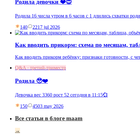
Родила девочки ❤️😍
Родила 16 числа утром в 6 часов с 1 длились схватки род
140
22
17 jul 2026
Как вводить прикорм: схема по месяцам, та
Как вводить прикорм ребёнку: признаки готовности, с чег
Q&A · третий-триместр
Родила 🥹❤️
Девочка вес 3360 рост 52 сегодня в 11:15💞
150
45
03 may 2026
Все статьи в блоге maam
→