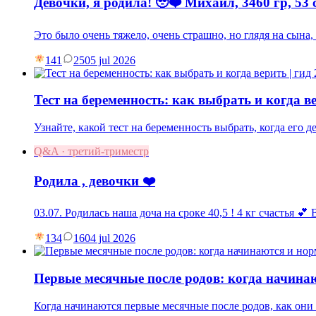
Девочки, я родила! 🥹❤️ Михаил, 3460 гр, 53 
Это было очень тяжело, очень страшно, но глядя на сына
141
25
05 jul 2026
Тест на беременность: как выбрать и когда ве
Узнайте, какой тест на беременность выбрать, когда его 
Q&A · третий-триместр
Родила , девочки ❤️
03.07. Родилась наша доча на сроке 40,5 ! 4 кг счастья 💕
134
16
04 jul 2026
Первые месячные после родов: когда начина
Когда начинаются первые месячные после родов, как они 