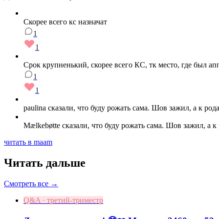
Скорее всего кс назначат
1
1
Срок крупненький, скорее всего КС, тк место, где был а
1
1
paulina сказали, что буду рожать сама. Шов зажил, а к р
Мælkebøtte сказали, что буду рожать сама. Шов зажил, а 
читать в maam
Читать дальше
Смотреть все →
Q&A · третий-триместр