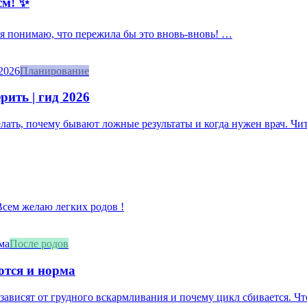
см! ✨
, я понимаю, что пережила бы это вновь-вновь! …
Планирование
рить | гид 2026
делать, почему бывают ложные результаты и когда нужен врач. Чит
 Всем желаю легких родов !
После родов
ются и норма
зависят от грудного вскармливания и почему цикл сбивается. Что