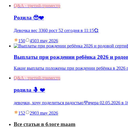
Q&A · третий-триместр
Родила 🥹❤️
Девочка вес 3360 рост 52 сегодня в 11:15💞
150
45
03 may 2026
Выплаты при рождении ребёнка 2026 и родо
Какие выплаты положены при рождении ребёнка в 2026 г
Q&A · третий-триместр
родила 🤱 ❤️
девочки, хочу поделиться радостью💜вчера 02.05.2026 в
152
29
03 may 2026
Все статьи в блоге maam