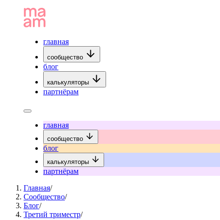
главная
сообщество
блог
калькуляторы
партнёрам
главная
сообщество
блог
калькуляторы
партнёрам
Главная
/
Сообщество
/
Блог
/
Третий триместр
/