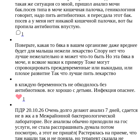
такая же ситуация со мной, пришол анализ мочи
бак.посев типа в моче кишечная палочка, геникологиня
говорит, надо пить антибиотики. я пересдала этот бак.
посев а у меня нет никакой кишечной палочки, вот бы
пропила антибиотик впустую.
1
Поверьте, какая то бяка в вашем организме даже вреднее
будет для малыша нежели лекарство Спору нет что
лучше нежелательно и может что-то быть Но эта бяка в
моче, и всякие мазки к примеру Тоже могут
спровоцировать преждевременные или выкидыш, или
плохое развитие Так что лучше пить лекарство
в кпждую беременность не обходилось без
антибиотиков. все хорошо с детьми. Инфекция опаснее.
1
ПДР 20.10.26 Очень долго делают анализ 7 дней, сдается
не в жк а в Межрайонной бактериологической
лабораторие. Все анализы обычно приходили на гос
услуги, не стала расспрашивать думала потом
посмотрю, а этот не пришёл( Растерялась на приеме, что
там нашли так и не поняла, но терапевт сказала не