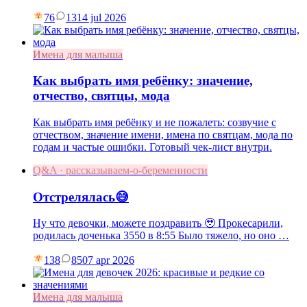
76
13
14 jul 2026
Имена для малыша
Как выбрать имя ребёнку: значение,
отчество, святцы, мода
Как выбрать имя ребёнку и не пожалеть: созвучие с
отчеством, значение имени, имена по святцам, мода по
годам и частые ошибки. Готовый чек-лист внутри.
Q&A · рассказываем-о-беременности
Отстрелялась😅
Ну что девочки, можете поздравить 🥹 Прокесарили,
родилась доченька 3550 в 8:55 Было тяжело, но оно …
138
85
07 apr 2026
Имена для малыша