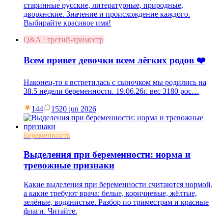
старинные русские, литературные, природные,
дворянские. Значение и происхождение каждого.
Выбирайте красивое имя!
Q&A · третий-триместр
Всем привет девочки всем лёгких родов ❤️
Наконец-то я встретилась с сыночком мы родились на
38.5 недели беременности. 19.06.26г. вес 3180 рос…
144
15
20 jun 2026
Беременность
Выделения при беременности: норма и
тревожные признаки
Какие выделения при беременности считаются нормой,
а какие требуют врача: белые, коричневые, жёлтые,
зелёные, водянистые. Разбор по триместрам и красные
флаги. Читайте.