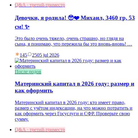
Q&A · третий-триместр
Девочки, я родила! 🥹❤️ Михаил, 3460 гр, 53
см! ✨
Это было очень тяжело, очень страшно, но глядя на
сына, я понимаю, что пережила бы это вновь-вновь! …
145
25
05 jul 2026
После родов
Материнский капитал в 2026 году: размер и
как оформить
Материнский капитал в 2026 году: кто имеет право,
размер с учётом индексации, на что можно потратить и
как оформить через Госуслуги и СФР. Проверьте свою
сумму.
Q&A · третий-триместр