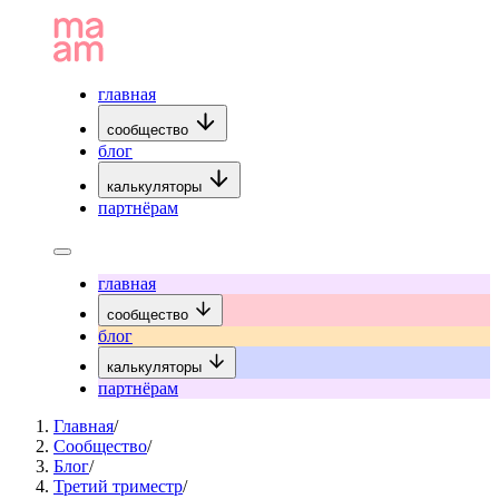
главная
сообщество
блог
калькуляторы
партнёрам
главная
сообщество
блог
калькуляторы
партнёрам
Главная
/
Сообщество
/
Блог
/
Третий триместр
/