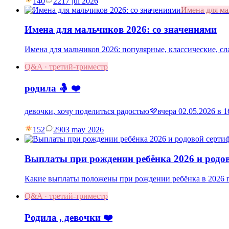
140
22
17 jul 2026
Имена для м
Имена для мальчиков 2026: со значениями
Имена для мальчиков 2026: популярные, классические, с
Q&A · третий-триместр
родила 🤱 ❤️
девочки, хочу поделиться радостью💜вчера 02.05.2026 в
152
29
03 may 2026
Выплаты при рождении ребёнка 2026 и родо
Какие выплаты положены при рождении ребёнка в 2026 г
Q&A · третий-триместр
Родила , девочки ❤️