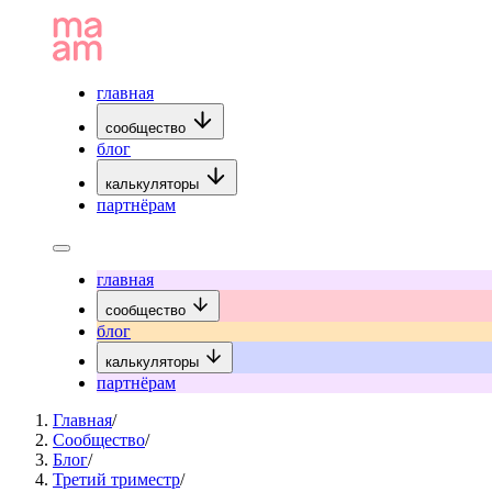
главная
сообщество
блог
калькуляторы
партнёрам
главная
сообщество
блог
калькуляторы
партнёрам
Главная
/
Сообщество
/
Блог
/
Третий триместр
/