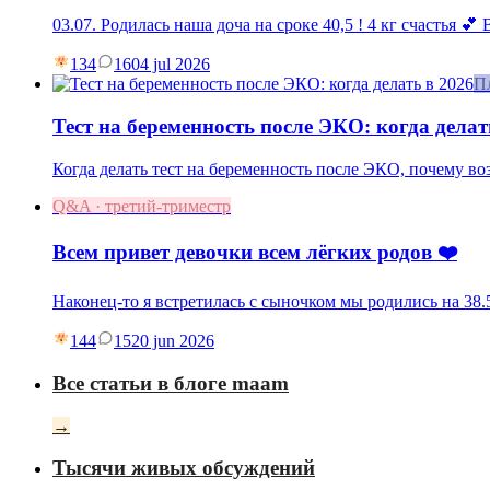
03.07. Родилась наша доча на сроке 40,5 ! 4 кг счастья 💕
134
16
04 jul 2026
П
Тест на беременность после ЭКО: когда делат
Когда делать тест на беременность после ЭКО, почему в
Q&A · третий-триместр
Всем привет девочки всем лёгких родов ❤️
Наконец-то я встретилась с сыночком мы родились на 38.5
144
15
20 jun 2026
Все статьи в блоге maam
→
Тысячи живых обсуждений