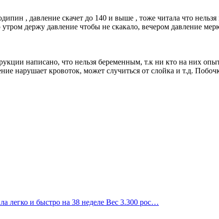
ипин , давление скачет до 140 и выше , тоже читала что нельзя
ко утром держу давление чтобы не скакало, вечером давление мерю
рукции написано, что нельзя беременным, т.к ни кто на них опыт
ление нарушает кровоток, может случиться от слойка и т.д. Побоч
ила легко и быстро на 38 неделе Вес 3.300 рос…