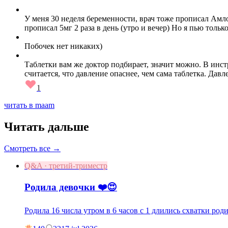
У меня 30 неделя беременности, врач тоже прописал Амлод
прописал 5мг 2 раза в день (утро и вечер) Но я пью толь
Побочек нет никаких)
Таблетки вам же доктор подбирает, значит можно. В инст
считается, что давление опаснее, чем сама таблетка. Дав
1
читать в maam
Читать дальше
Смотреть все →
Q&A · третий-триместр
Родила девочки ❤️😍
Родила 16 числа утром в 6 часов с 1 длились схватки род