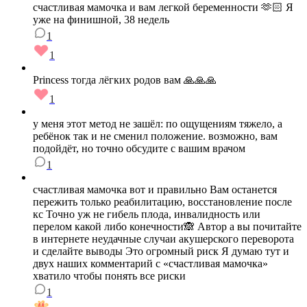
счастливая мамочка и вам легкой беременности 🫶🏻 Я
уже на финишной, 38 недель
1
1
Princess тогда лёгких родов вам 🙏🙏🙏
1
у меня этот метод не зашёл: по ощущениям тяжело, а
ребёнок так и не сменил положение. возможно, вам
подойдёт, но точно обсудите с вашим врачом
1
счастливая мамочка вот и правильно Вам останется
пережить только реабилитацию, восстановление после
кс Точно уж не гибель плода, инвалидность или
перелом какой либо конечности🙈 Автор а вы почитайте
в интернете неудачные случаи акушерского переворота
и сделайте выводы Это огромный риск Я думаю тут и
двух наших комментарий с «счастливая мамочка»
хватило чтобы понять все риски
1