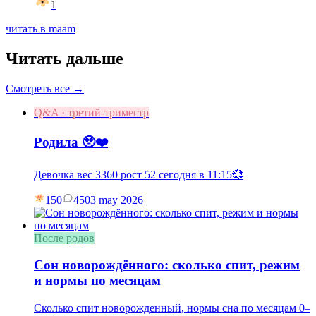
1
читать в maam
Читать дальше
Смотреть все →
Q&A · третий-триместр
Родила 🥹❤️
Девочка вес 3360 рост 52 сегодня в 11:15💞
150
45
03 may 2026
После родов
Сон новорождённого: сколько спит, режим
и нормы по месяцам
Сколько спит новорожденный, нормы сна по месяцам 0–