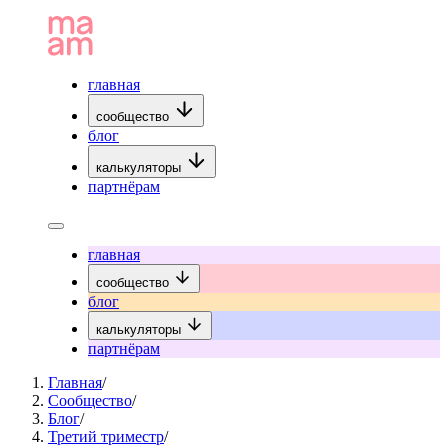
главная
сообщество
блог
калькуляторы
партнёрам
главная
сообщество
блог
калькуляторы
партнёрам
Главная
/
Сообщество
/
Блог
/
Третий триместр
/