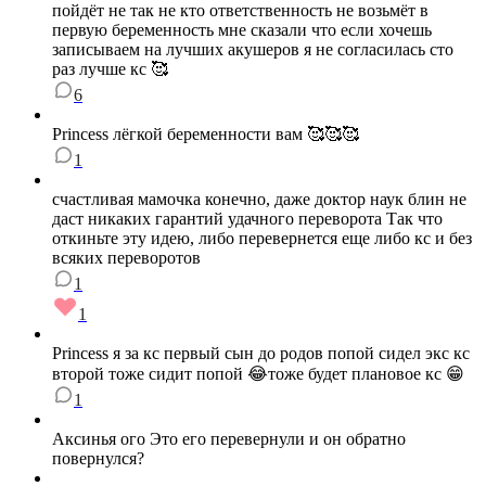
пойдёт не так не кто ответственность не возьмёт в
первую беременность мне сказали что если хочешь
записываем на лучших акушеров я не согласилась сто
раз лучше кс 🥰
6
Princess лёгкой беременности вам 🥰🥰🥰
1
счастливая мамочка конечно, даже доктор наук блин не
даст никаких гарантий удачного переворота Так что
откиньте эту идею, либо перевернется еще либо кс и без
всяких переворотов
1
1
Princess я за кс первый сын до родов попой сидел экс кс
второй тоже сидит попой 😂тоже будет плановое кс 😁
1
Аксинья ого Это его перевернули и он обратно
повернулся?