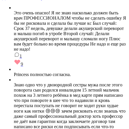
Это очень опасно! Я не знаю насколько должен быть
врач ПРОФЕССИОНАЛОМ чтобы не сделать ошибку Я
бы не рисковала и сделала бы лучше кс Был случай:
Срок 37 недель, девушке делали акушерский переворот
и малыш погиб в утробе Второй случай: Делали
акушерский переворот и малышу сломали ногу Плюс
вам будет больно во время процедуры Не надо и еще раз
не надо!
1
9
Princess полностью согласна.
Знаю одно что у двоюродной сестры мужа после этого
поворота сын родился инвалидом 15 летний мальчик
похож на 3 летнего ребёнка в мед карте прям написано
что при повороте в шее что то надавили и кровь
перестала поступать не говорит не ходит руки худые
ноги как нитки 😢😢😢 зачем рисковать если знаешь что
даже самый профессиональный доктор хоть профессор
не даёт вам гарантии когда заключаете договор там
написано все риски если подписывать если что-то