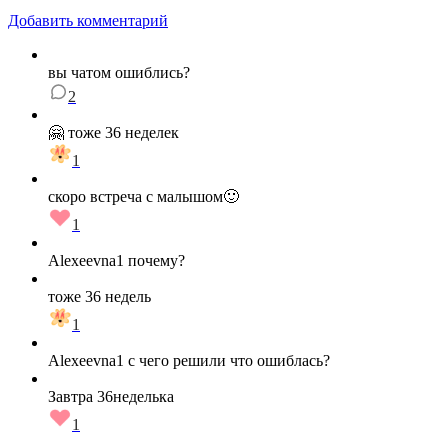
Добавить комментарий
вы чатом ошиблись?
2
🤗 тоже 36 неделек
1
скоро встреча с малышом🙂
1
Alexeevna1 почему?
тоже 36 недель
1
Alexeevna1 с чего решили что ошиблась?
Завтра 36неделька
1