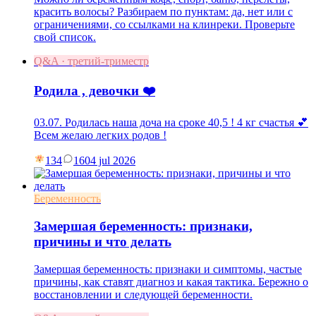
красить волосы? Разбираем по пунктам: да, нет или с
ограничениями, со ссылками на клинреки. Проверьте
свой список.
Q&A · третий-триместр
Родила , девочки ❤️
03.07. Родилась наша доча на сроке 40,5 ! 4 кг счастья 💕
Всем желаю легких родов !
134
16
04 jul 2026
Беременность
Замершая беременность: признаки,
причины и что делать
Замершая беременность: признаки и симптомы, частые
причины, как ставят диагноз и какая тактика. Бережно о
восстановлении и следующей беременности.