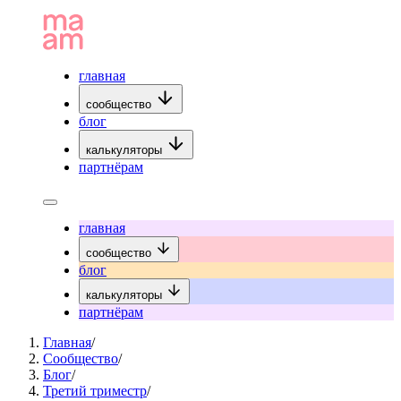
главная
сообщество
блог
калькуляторы
партнёрам
главная
сообщество
блог
калькуляторы
партнёрам
Главная
/
Сообщество
/
Блог
/
Третий триместр
/