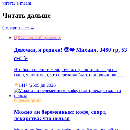
читать в maam
Читать дальше
Смотреть все →
Q&A · третий-триместр
Девочки, я родила! 🥹❤️ Михаил, 3460 гр, 53
см! ✨
Это было очень тяжело, очень страшно, но глядя на
сына, я понимаю, что пережила бы это вновь-вновь! …
141
25
05 jul 2026
Беременность
Можно ли беременным: кофе, спорт,
лекарства: что нельзя
Можно ли беременным кофе, спорт, баню, перелёты,