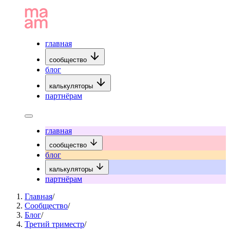
главная
сообщество
блог
калькуляторы
партнёрам
главная
сообщество
блог
калькуляторы
партнёрам
Главная
/
Сообщество
/
Блог
/
Третий триместр
/