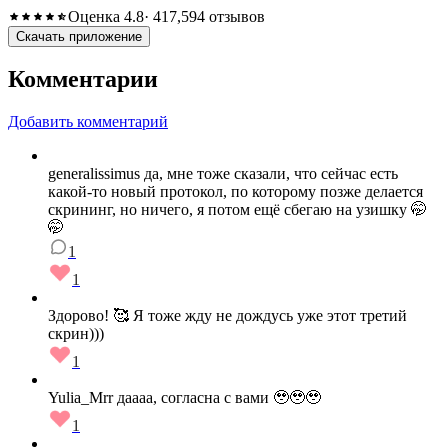
Оценка 4.8
· 417,594 отзывов
Скачать приложение
Комментарии
Добавить комментарий
generalissimus да, мне тоже сказали, что сейчас есть
какой-то новый протокол, по которому позже делается
скрининг, но ничего, я потом ещё сбегаю на узишку 🤭
🤭
1
1
Здорово! 🥰 Я тоже жду не дождусь уже этот третий
скрин)))
1
Yulia_Mrr даааа, согласна с вами 🥹🥹🥹
1