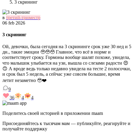
3 скрининг
в
третий-триместр
06 feb 2026
3 скрининг
Ой, девочки, была сегодня на 3 скрининге срок уже 30 нед и 5
дн., такие эмоции 🥹🥹🥹 Главное, что всё в норме и
соответствует сроку. Гормоны вообще шалят похоже, увидела,
что малышок улыбается на узи, вышла со слезами радости 😍
🙃 А вроде ведь только недавно увидела на тесте 2 полосочки,
и срок был 5 недель, а сейчас уже совсем большие, время
летит незаметно 🥹❤️
9
36
4
4
Поделитесь своей историей в приложении maam
Присоединяйтесь к тысячам мам — публикуйте, реагируйте и
получайте поддержку