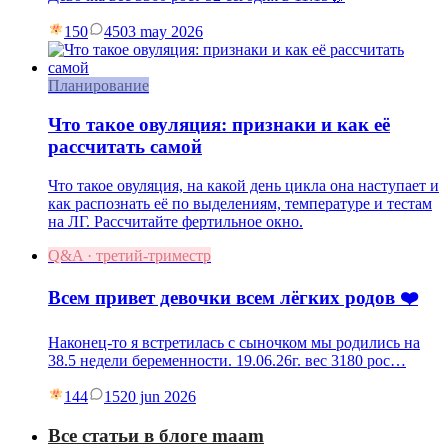
150
45
03 may 2026
Планирование
Что такое овуляция: признаки и как её
рассчитать самой
Что такое овуляция, на какой день цикла она наступает и
как распознать её по выделениям, температуре и тестам
на ЛГ. Рассчитайте фертильное окно.
Q&A · третий-триместр
Всем привет девочки всем лёгких родов ❤️
Наконец-то я встретилась с сыночком мы родились на
38.5 недели беременности. 19.06.26г. вес 3180 рос…
144
15
20 jun 2026
Все статьи в блоге maam