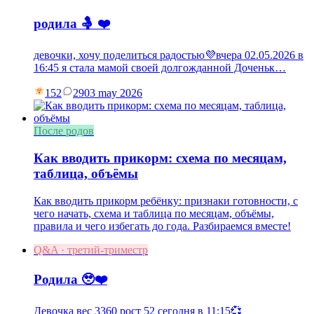
родила 🤱 ❤️
девочки, хочу поделиться радостью💜вчера 02.05.2026 в
16:45 я стала мамой своей долгожданной Доченьк…
152
29
03 may 2026
После родов
Как вводить прикорм: схема по месяцам,
таблица, объёмы
Как вводить прикорм ребёнку: признаки готовности, с
чего начать, схема и таблица по месяцам, объёмы,
правила и чего избегать до года. Разбираемся вместе!
Q&A · третий-триместр
Родила 🥹❤️
Девочка вес 3360 рост 52 сегодня в 11:15💞