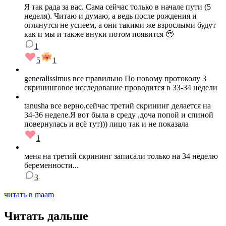
Я так рада за вас. Сама сейчас только в начале пути (5
неделя). Читаю и думаю, а ведь после рождения и
оглянутся не успеем, а они такими же взрослыми будут
как и мы и также внуки потом появится 🥹
1
5
1
generalissimus все правильно По новому протоколу 3
скрининговое исследование проводится в 33-34 недели
tanusha все верно,сейчас третий скрининг делается на
34-36 неделе.Я вот была в среду ,доча попой и спиной
повернулась и всё тут))) лицо так и не показала
1
меня на третий скрининг записали только на 34 неделю
беременности...
3
читать в maam
Читать дальше