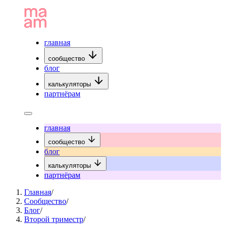
главная
сообщество
блог
калькуляторы
партнёрам
главная
сообщество
блог
калькуляторы
партнёрам
Главная
/
Сообщество
/
Блог
/
Второй триместр
/