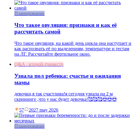
Планирование
Что такое овуляция: признаки и как её
рассчитать самой
Что такое овуляция, на какой день цикла она наступает и
как распознать её по выделениям, температуре и тестам
на ЛГ. Рассчитайте фертильное окно.
Q&A · второй-триместр
Узнала пол ребенка: счастье и ожидания
мамы
девочки,я так счастлива!я сегодня узнала на 2 м
скрининге ,что у нас будет девочка!🥰🥰🥰😍😍😍
57
20
27 may 2026
Планирование