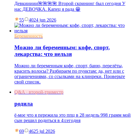
Девкиииии🌺🌺🌺🌺 Второй скрининг был сегодня У
нас ДЕВОЧКА. Капец я рада 😁
55
40
24 jun 2026
Беременность
Можно ли беременным: кофе, спорт,
лекарства: что нельзя
Можно ли беременным кофе, спорт, баню, перелёты,
красить волосы? Разбираем по пунктам: да, нет или с
ограничениями, со ссылками на клинреки. Проверьте
свой список.
Q&A · второй-триместр
родила
ё-мое что я пережила это ппц в 28 недель 998 грамм мой
сын решил родиться в 4:сегодня
69
46
25 jul 2026