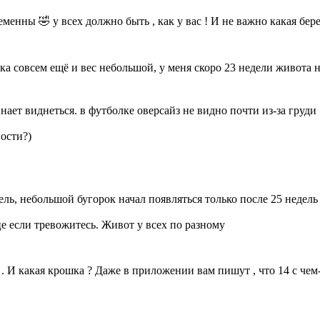
менны 🤣 у всех должно быть , как у вас ! И не важно какая берем
а совсем ещё и вес небольшой, у меня скоро 23 недели живота н
ает виднеться. в футболке оверсайз не видно почти из-за груди
ности?)
дель, небольшой бугорок начал появляться только после 25 недел
це если тревожитесь. Живот у всех по разному
у . И какая крошка ? Даже в приложении вам пишут , что 14 с чем