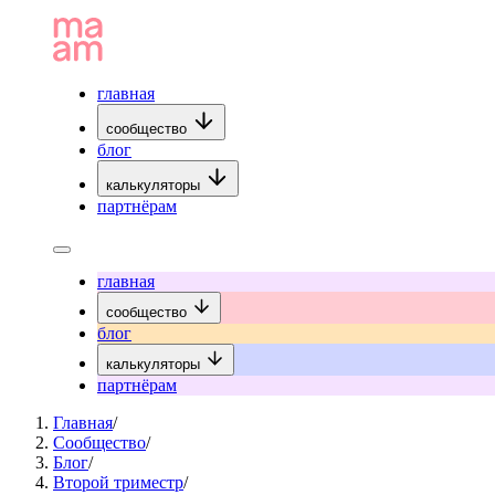
главная
сообщество
блог
калькуляторы
партнёрам
главная
сообщество
блог
калькуляторы
партнёрам
Главная
/
Сообщество
/
Блог
/
Второй триместр
/