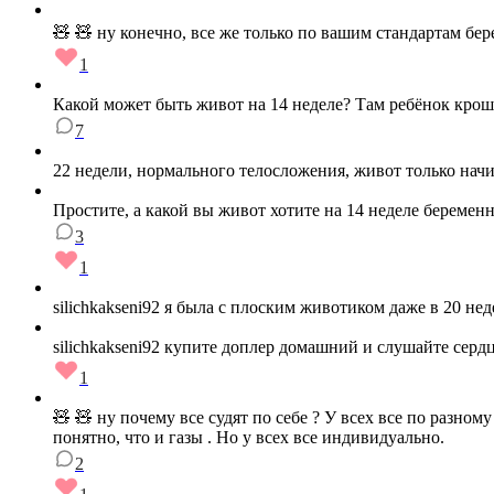
🧸 🧸 ну конечно, все же только по вашим стандартам бере
1
Какой может быть живот на 14 неделе? Там ребёнок крошк
7
22 недели, нормального телосложения, живот только начин
Простите, а какой вы живот хотите на 14 неделе беремен
3
1
silichkakseni92 я была с плоским животиком даже в 20 не
silichkakseni92 купите доплер домашний и слушайте серд
1
🧸 🧸 ну почему все судят по себе ? У всех все по разном
понятно, что и газы . Но у всех все индивидуально.
2