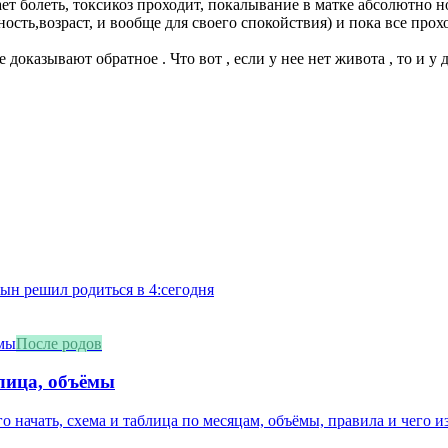
ает болеть, токсикоз проходит, покалывание в матке абсолютно 
ность,возраст, и вообще для своего спокойствия) и пока все про
не доказывают обратное . Что вот , если у нее нет живота , то и у
сын решил родиться в 4:сегодня
После родов
блица, объёмы
о начать, схема и таблица по месяцам, объёмы, правила и чего из