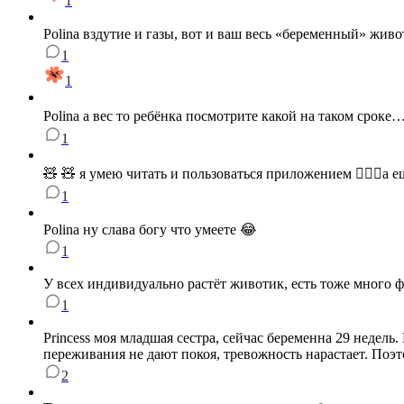
1
Polina вздутие и газы, вот и ваш весь «беременный» живо
1
1
Polina а вес то ребёнка посмотрите какой на таком сроке…
1
🧸 🧸 я умею читать и пользоваться приложением 🤦🏼‍♀️а
1
Polina ну слава богу что умеете 😂
1
У всех индивидуально растёт животик, есть тоже много ф
1
Princess моя младшая сестра, сейчас беременна 29 недел
переживания не дают покоя, тревожность нарастает. Поэт
2