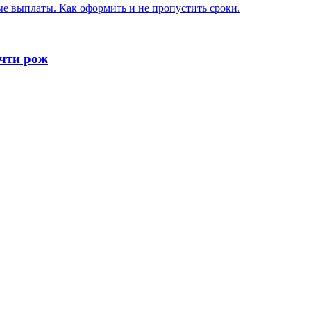
е выплаты. Как оформить и не пропустить сроки.
очти рож