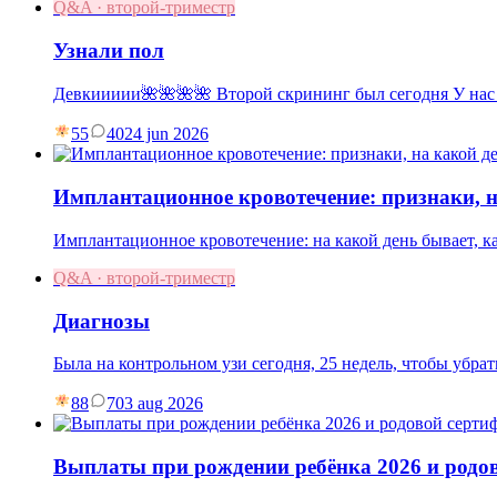
Q&A · второй-триместр
Узнали пол
Девкиииии🌺🌺🌺🌺 Второй скрининг был сегодня У нас
55
40
24 jun 2026
Имплантационное кровотечение: признаки, н
Имплантационное кровотечение: на какой день бывает, как
Q&A · второй-триместр
Диагнозы
Была на контрольном узи сегодня, 25 недель, чтобы убр
88
7
03 aug 2026
Выплаты при рождении ребёнка 2026 и родо