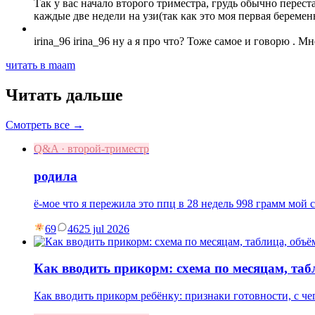
Так у вас начало второго триместра, грудь обычно перест
каждые две недели на узи(так как это моя первая беремен
irina_96 irina_96 ну а я про что? Тоже самое и говорю . М
читать в maam
Читать дальше
Смотреть все →
Q&A · второй-триместр
родила
ё-мое что я пережила это ппц в 28 недель 998 грамм мой 
69
46
25 jul 2026
Как вводить прикорм: схема по месяцам, та
Как вводить прикорм ребёнку: признаки готовности, с чег