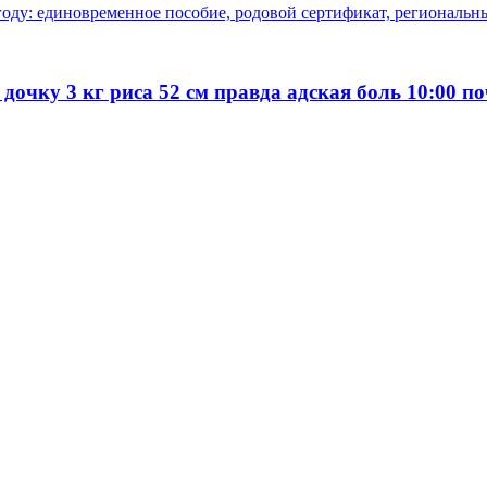
оду: единовременное пособие, родовой сертификат, региональны
 дочку 3 кг риса 52 см правда адская боль 10:00 п