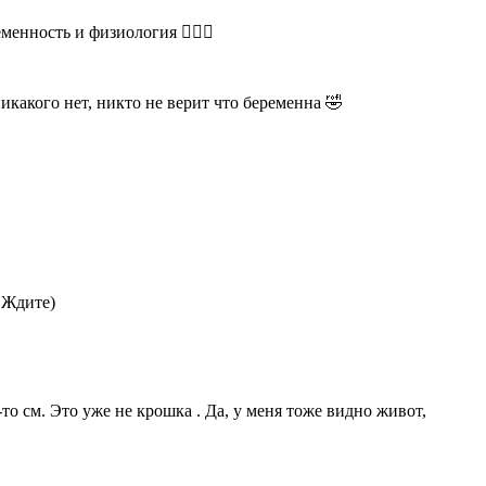
енность и физиология 🤦🏼‍♀️
икакого нет, никто не верит что беременна 🤣
ь Ждите)
-то см. Это уже не крошка . Да, у меня тоже видно живот,