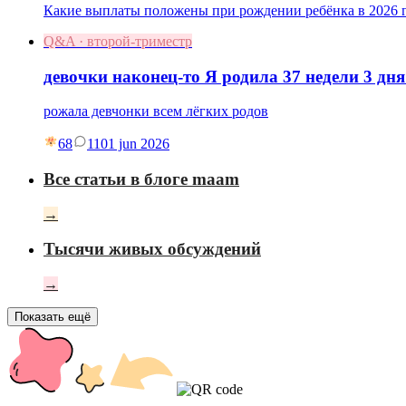
Какие выплаты положены при рождении ребёнка в 2026 г
Q&A · второй-триместр
девочки наконец-то Я родила 37 недели 3 дня
рожала девчонки всем лёгких родов
68
11
01 jun 2026
Все статьи в блоге maam
→
Тысячи живых обсуждений
→
Показать ещё