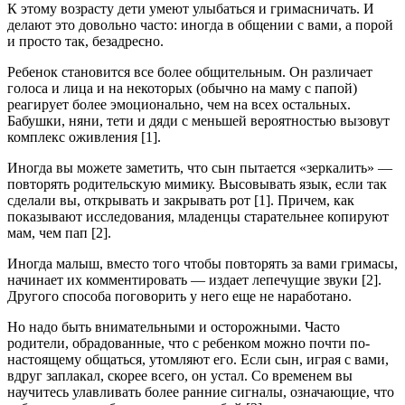
К этому возрасту дети умеют улыбаться и гримасничать. И
делают это довольно часто: иногда в общении с вами, а порой
и просто так, безадресно.
Ребенок становится все более общительным. Он различает
голоса и лица и на некоторых (обычно на маму с папой)
реагирует более эмоционально, чем на всех остальных.
Бабушки, няни, тети и дяди с меньшей вероятностью вызовут
комплекс оживления [1].
Иногда вы можете заметить, что сын пытается «зеркалить» —
повторять родительскую мимику. Высовывать язык, если так
сделали вы, открывать и закрывать рот [1]. Причем, как
показывают исследования, младенцы старательнее копируют
мам, чем пап [2].
Иногда малыш, вместо того чтобы повторять за вами гримасы,
начинает их комментировать — издает лепечущие звуки [2].
Другого способа поговорить у него еще не наработано.
Но надо быть внимательными и осторожными. Часто
родители, обрадованные, что с ребенком можно почти по-
настоящему общаться, утомляют его. Если сын, играя с вами,
вдруг заплакал, скорее всего, он устал. Со временем вы
научитесь улавливать более ранние сигналы, означающие, что