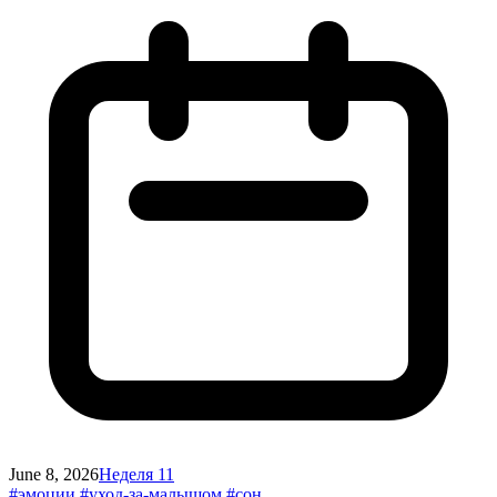
June 8, 2026
Неделя 11
#эмоции
#уход-за-малышом
#сон