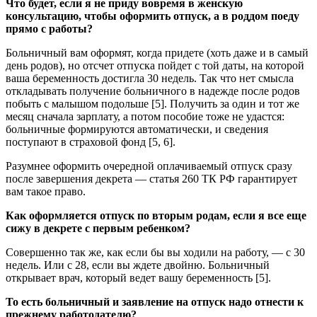
Что будет, если я не приду вовремя в женскую
консультацию, чтобы оформить отпуск, а в роддом поеду
прямо с работы?
Больничный вам оформят, когда придете (хоть даже и в самый
день родов), но отсчет отпуска пойдет с той даты, на которой
ваша беременность достигла 30 недель. Так что нет смысла
откладывать получение больничного в надежде после родов
побыть с малышом подольше [5]. Получить за один и тот же
месяц сначала зарплату, а потом пособие тоже не удастся:
больничные формируются автоматически, и сведения
поступают в страховой фонд [5, 6].
Разумнее оформить очередной оплачиваемый отпуск сразу
после завершения декрета — статья 260 ТК РФ гарантирует
вам такое право.
Как оформляется отпуск по вторым родам, если я все еще
сижу в декрете с первым ребенком?
Совершенно так же, как если бы вы ходили на работу, — с 30
недель. Или с 28, если вы ждете двойню. Больничный
открывает врач, который ведет вашу беременность [5].
То есть больничный и заявление на отпуск надо отнести к
прежнему работодателю?