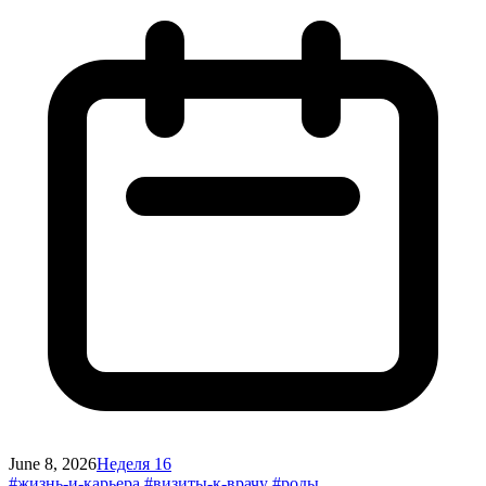
June 8, 2026
Неделя 16
#жизнь-и-карьера
#визиты-к-врачу
#роды