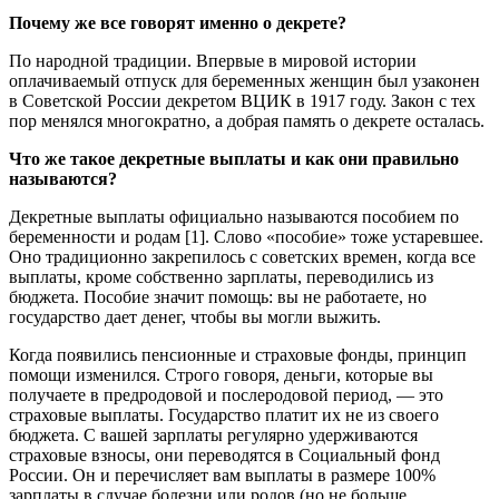
Почему же все говорят именно о декрете?
По народной традиции. Впервые в мировой истории
оплачиваемый отпуск для беременных женщин был узаконен
в Советской России декретом ВЦИК в 1917 году. Закон с тех
пор менялся многократно, а добрая память о декрете осталась.
Что же такое декретные выплаты и как они правильно
называются?
Декретные выплаты официально называются пособием по
беременности и родам [1]. Слово «пособие» тоже устаревшее.
Оно традиционно закрепилось с советских времен, когда все
выплаты, кроме собственно зарплаты, переводились из
бюджета. Пособие значит помощь: вы не работаете, но
государство дает денег, чтобы вы могли выжить.
Когда появились пенсионные и страховые фонды, принцип
помощи изменился. Строго говоря, деньги, которые вы
получаете в предродовой и послеродовой период, — это
страховые выплаты. Государство платит их не из своего
бюджета. С вашей зарплаты регулярно удерживаются
страховые взносы, они переводятся в Социальный фонд
России. Он и перечисляет вам выплаты в размере 100%
зарплаты в случае болезни или родов (но не больше