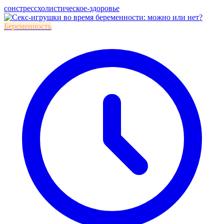
сон
стресс
холистическое-здоровье
Беременность