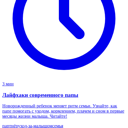
3 мин
Лайфхаки современного папы
Новорожденный ребенок меняет ритм семьи. Узнайте, как
папе помогать с уходом, кормлением, плачем и сном в первые
месяцы жизни малыша. Читайте!
партнёр
уход-за-малышом
семья