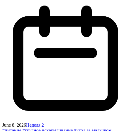
June 8, 2026
Неделя 2
#питание
#грудное-вскармливание
#уход-за-малышом