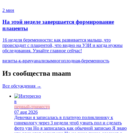
2 мин
На этой неделе завершается формирование
плаценты
16 неделя беременности: как развивается малыш, что
происходит с плацентой, что видно на УЗИ и когда нужны
обследования. Узнайте главное сейчас!
визиты-к-врачу
анализы
многоплодная-беременность
Из сообщества maam
Все обсуждения →
в
первый-триместр
07 aug 2026
Девочки я записалась в платную поликлинику к
гинекологу через 3 недели чтоб узнать пол и сделать
фото узи Но я записалась как обычной записью Я знаю