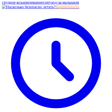
грудное-вскармливание
сон
уход-за-малышом
Беременность