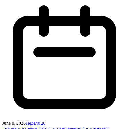
June 8, 2026
Неделя 26
#жизнь-и-карьера
#досуг-и-развлечения
#осложнения