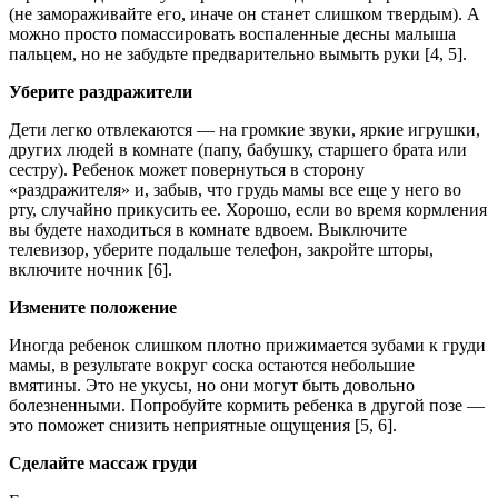
(не замораживайте его, иначе он станет слишком твердым). А
можно просто помассировать воспаленные десны малыша
пальцем, но не забудьте предварительно вымыть руки [4, 5].
Уберите раздражители
Дети легко отвлекаются — на громкие звуки, яркие игрушки,
других людей в комнате (папу, бабушку, старшего брата или
сестру). Ребенок может повернуться в сторону
«раздражителя» и, забыв, что грудь мамы все еще у него во
рту, случайно прикусить ее. Хорошо, если во время кормления
вы будете находиться в комнате вдвоем. Выключите
телевизор, уберите подальше телефон, закройте шторы,
включите ночник [6].
Измените положение
Иногда ребенок слишком плотно прижимается зубами к груди
мамы, в результате вокруг соска остаются небольшие
вмятины. Это не укусы, но они могут быть довольно
болезненными. Попробуйте кормить ребенка в другой позе —
это поможет снизить неприятные ощущения [5, 6].
Сделайте массаж груди