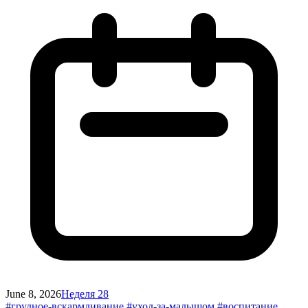
June 8, 2026
Неделя 28
#грудное-вскармливание
#уход-за-малышом
#воспитание