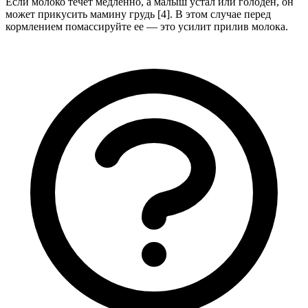
Если молоко течет медленно, а малыш устал или голоден, он
может прикусить мамину грудь [4].
В этом случае перед
кормлением помассируйте ее — это усилит прилив молока.