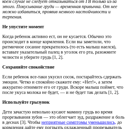
коем случае не следует отказываться от ГВ только из-за
этого. Покусывание груди — временная привычка. От нее
можно избавиться, проявив немного настойчивости и
терпения.
Не упустите момент
Когда ребенок активно ест, он не кусается. Обычно это
происходит в конце кормления. Если вы заметили, что
ритмичное сосание прекратилось (то есть малыш наелся),
вставьте указательный палец в уголок его рта, разожмите
челюсти и уберите грудь [1, 2].
Сохраняйте спокойствие
Если ребенок все-таки укусил сосок, постарайтесь сдержать
эмоции. Четко и спокойно скажите ему: «Нет!», а затем
аккуратно отнимите его от груди. Вскоре малыш поймет, что
после укуса молока не будет, — и не будет так делать [1, 2].
Используйте грызунок
Дети зачастую невольно кусают мамину грудь во время
прорезывания зубов — это облегчает зуд, раздражение и боль
в деснах [3].
Чтобы
неприятные симптомы уменьшились,
до
кормления дайте ему погрызть охлажденный прорезыватель